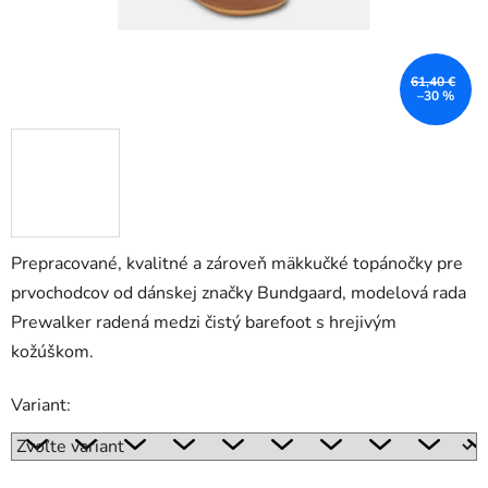
61,40 €
–30 %
Prepracované, kvalitné a zároveň mäkkučké topánočky pre
prvochodcov od dánskej značky Bundgaard, modelová rada
Prewalker radená medzi čistý barefoot s hrejivým
kožúškom.
Variant: