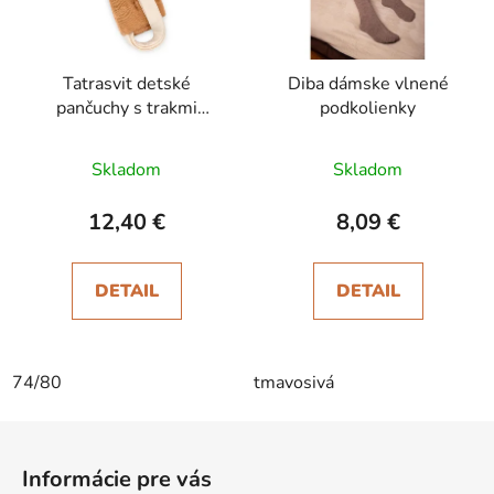
Tatrasvit detské
Diba dámske vlnené
pančuchy s trakmi
podkolienky
Dufica hnedé
Skladom
Skladom
12,40 €
8,09 €
DETAIL
DETAIL
74/80
tmavosivá
Z
á
Informácie pre vás
p