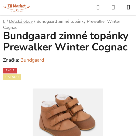
Prejsť
Hľadať
NÁKUP
na
KOŠÍK
obsah
Domov
/
Detská obuv
/
Bundgaard zimné topánky Prewalker Winter
Cognac
Bundgaard zimné topánky
Prewalker Winter Cognac
Značka:
Bundgaard
AKCIA
S VLNOU