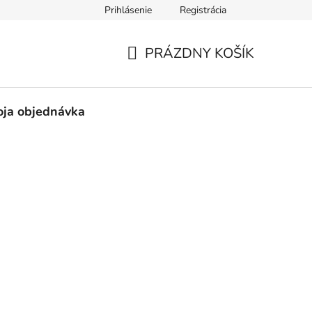
Prihlásenie
Registrácia
né obchodné podmienky
Pravidlá ochrany osobných údajov
PRÁZDNY KOŠÍK
NÁKUPNÝ
KOŠÍK
ja objednávka