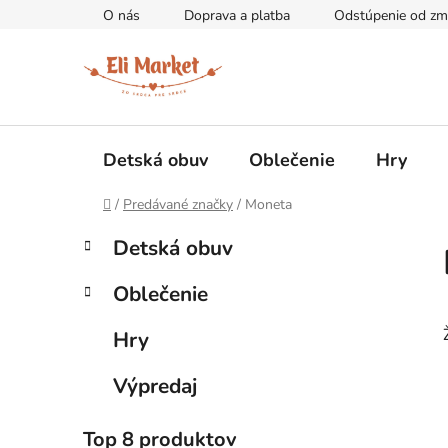
Prejsť
O nás
Doprava a platba
Odstúpenie od zm
na
obsah
Detská obuv
Oblečenie
Hry
Domov
/
Predávané značky
/
Moneta
B
K
Preskočiť
Detská obuv
a
kategórie
o
t
č
Oblečenie
e
n
g
ý
Hry
ó
p
r
Výpredaj
i
a
e
n
Top 8 produktov
e