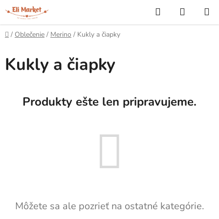
Prejsť
Hľadať
NÁKUP
na
KOŠÍK
obsah
Domov
/
Oblečenie
/
Merino
/
Kukly a čiapky
Kukly a čiapky
Produkty ešte len pripravujeme.
Môžete sa ale pozrieť na ostatné kategórie.