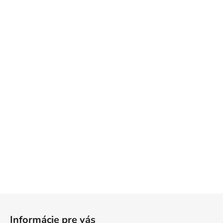
Z
á
Informácie pre vás