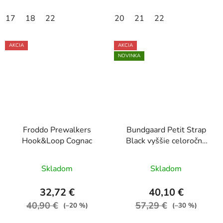
17
18
22
20
21
22
AKCIA
AKCIA
NOVINKA
Froddo Prewalkers
Bundgaard Petit Strap
Hook&Loop Cognac
Black vyššie celoročné
topánky
Skladom
Skladom
32,72 €
40,10 €
40,90 €
57,29 €
(–20 %)
(–30 %)