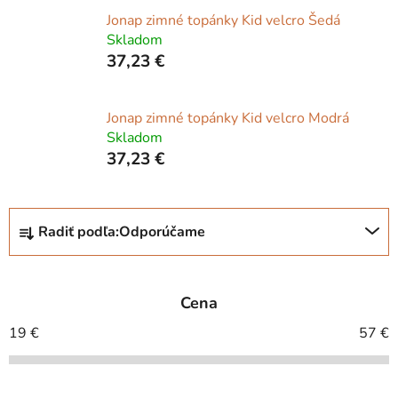
Jonap zimné topánky Kid velcro Šedá
Skladom
37,23 €
Jonap zimné topánky Kid velcro Modrá
Skladom
37,23 €
R
Radiť podľa:
Odporúčame
a
d
e
Cena
n
i
19
€
57
€
e
p