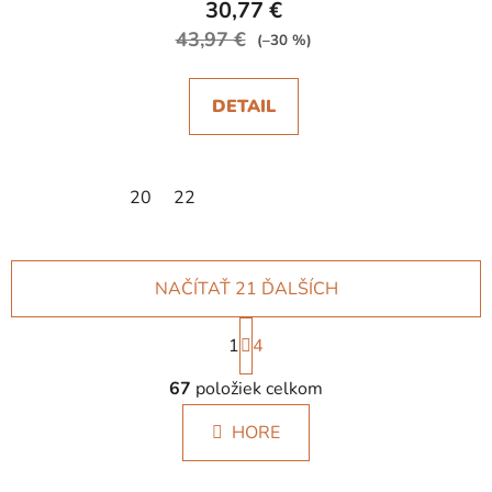
30,77 €
43,97 €
(–30 %)
DETAIL
20
22
NAČÍTAŤ 21 ĎALŠÍCH
S
1
t
4
r
O
á
67
položiek celkom
v
n
l
k
HORE
á
o
d
v
a