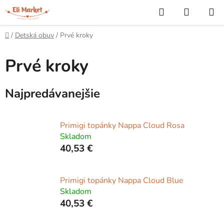
Prejsť
Hľadať
NÁKUP
na
KOŠÍK
obsah
Domov
/
Detská obuv
/
Prvé kroky
Prvé kroky
Najpredávanejšie
Primigi topánky Nappa Cloud Rosa
Skladom
40,53 €
Primigi topánky Nappa Cloud Blue
Skladom
40,53 €