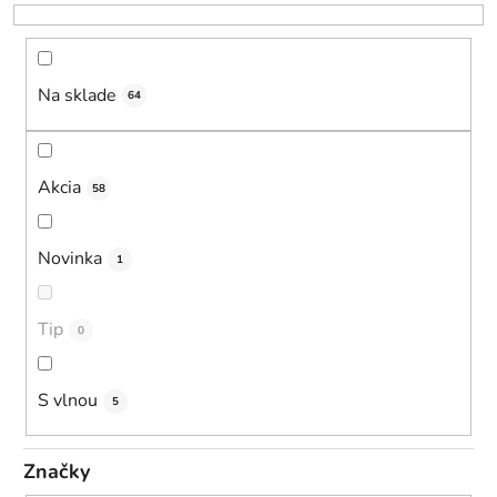
r
o
d
u
Na sklade
64
k
t
o
Akcia
58
v
Novinka
1
Tip
0
S vlnou
5
Značky