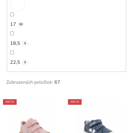
17
10
18,5
3
22,5
3
Zobrazených položiek:
67
V
AKCIA
AKCIA
ý
p
i
s