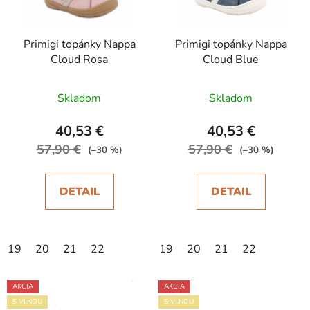
p
r
Primigi topánky Nappa
Primigi topánky Nappa
o
Cloud Rosa
Cloud Blue
d
u
Skladom
Skladom
k
t
40,53 €
40,53 €
o
57,90 €
57,90 €
(–30 %)
(–30 %)
v
DETAIL
DETAIL
19
20
21
22
19
20
21
22
AKCIA
AKCIA
S VLNOU
S VLNOU