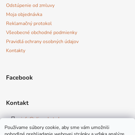
i
Odstúpenie od zmluvy
e
Moja objednávka
Reklamačný protokol
Všeobecné obchodné podmienky
Pravidlá ochrany osobných údajov
Kontakty
Facebook
Kontakt
info
@
elimarket.sk
Používame súbory cookie, aby sme vám umožnili
+421915544828
pohodlné prehliadanie webovej stránky a vďaka analýze