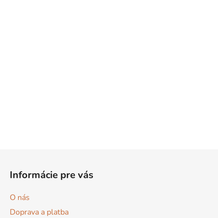
Z
á
Informácie pre vás
p
ä
O nás
t
Doprava a platba