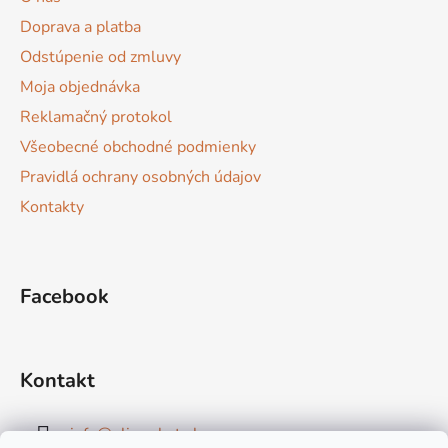
t
i
Doprava a platba
e
i
p
Odstúpenie od zmluvy
e
r
Moja objednávka
v
Reklamačný protokol
k
y
Všeobecné obchodné podmienky
v
Pravidlá ochrany osobných údajov
ý
Kontakty
p
i
s
u
Facebook
Kontakt
info
@
elimarket.sk