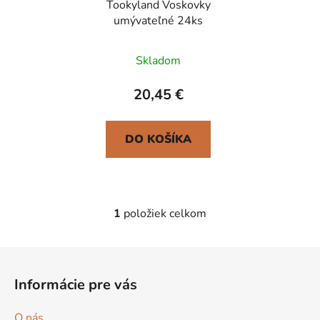
Tookyland Voskovky
o
d
umývateľné 24ks
d
u
u
k
Skladom
k
t
t
o
20,45 €
o
v
v
DO KOŠÍKA
1
položiek celkom
O
v
l
Z
á
á
d
Informácie pre vás
p
a
ä
c
O nás