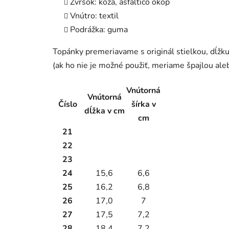
Zvršok: koža, asfaltico okop
Vnútro: textil
Podrážka: guma
Topánky premeriavame s originál stielkou, dĺ
(ak ho nie je možné použiť, meriame špajlou ale
Vnútorná
Vnútorná
Číslo
šírka v
dĺžka v cm
cm
21
22
23
24
15,6
6,6
25
16,2
6,8
26
17,0
7
27
17,5
7,2
28
18,4
7,2