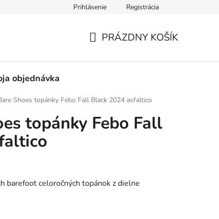
Prihlásenie
Registrácia
né obchodné podmienky
Pravidlá ochrany osobných údajov
PRÁZDNY KOŠÍK
NÁKUPNÝ
KOŠÍK
ja objednávka
are Shoes topánky Febo Fall Black 2024 asfaltico
es topánky Febo Fall
faltico
ých barefoot celoročných topánok z dielne