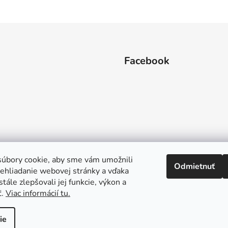
Facebook
úbory cookie, aby sme vám umožnili
Odmietnuť
ehliadanie webovej stránky a vďaka
tále zlepšovali jej funkcie, výkon a
ť.
Viac informácií tu.
ie