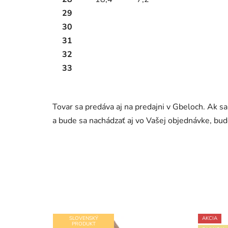
29
30
31
32
33
Tovar sa predáva aj na predajni v Gbeloch. Ak s
a bude sa nachádzať aj vo Vašej objednávke, b
SLOVENSKÝ
AKCIA
PRODUKT