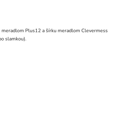
žku meradlom Plus12 a šírku meradlom Clevermess
bo slamkou).