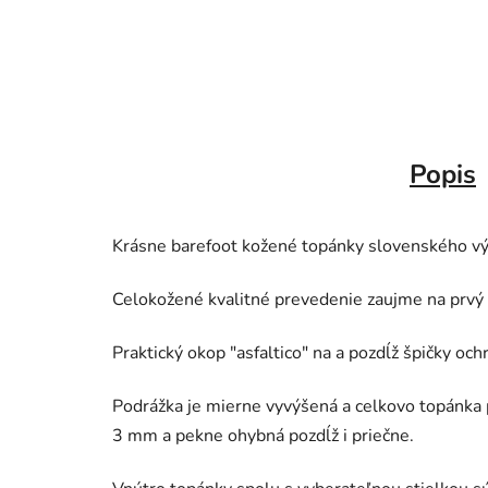
Popis
Krásne barefoot kožené topánky slovenského výr
Celokožené kvalitné prevedenie zaujme na prvý
Praktický okop "asfaltico" na a pozdĺž špičky o
Podrážka je mierne vyvýšená a celkovo topánka 
3 mm a pekne ohybná pozdĺž i priečne.