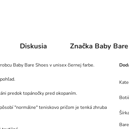
Diskusia
Značka
Baby Bare
obcu Baby Bare Shoes v unisex čiernej farbe.
Doda
 pohľad.
Kate
chráni predok topánočky pred okopaním.
Boti
pôsobí "normálne" teniskovo pričom je tenká zhruba
Šírk
Bare