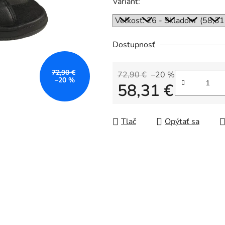
Variant:
Dostupnosť
72,90 €
72,90 €
–20 %
–20 %
58,31 €
Jednotková cena:
Tlač
Opýtať sa