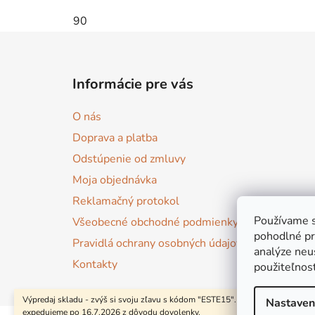
90
Z
á
Informácie pre vás
p
ä
O nás
t
Doprava a platba
i
Odstúpenie od zmluvy
e
Moja objednávka
Reklamačný protokol
Používame s
Všeobecné obchodné podmienky
pohodlné pr
Pravidlá ochrany osobných údajov
analýze neus
Kontakty
použiteľnos
Výpredaj skladu - zvýš si svoju zľavu s kódom "ESTE15". Objednávky
Nastaven
expedujeme po 16.7.2026 z dôvodu dovolenky.