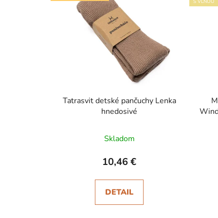
S VLNOU
Tatrasvit detské pančuchy Lenka
M
hnedosivé
Wind
Skladom
10,46 €
DETAIL