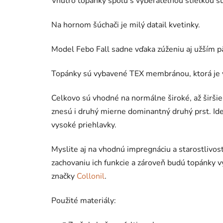
Vnútro topánky spolu s vyberateľnou stielkou sú
Na hornom šúchači je milý datail kvetinky.
Model Febo Fall sadne vďaka zúženiu aj užším p
Topánky sú vybavené TEX membránou, ktorá je v
Celkovo sú vhodné na normálne široké, až širši
znesú i druhý mierne dominantný druhý prst. Ideá
vysoké priehlavky.
Myslite aj na vhodnú impregnáciu a starostlivo
zachovaniu ich funkcie a zároveň budú topánky 
značky
Collonil
.
Použité materiály: