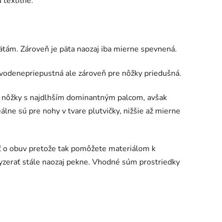
 textilné.
ätám. Zároveň je päta naozaj iba mierne spevnená.
odenepriepustná ale zároveň pre nôžky priedušná.
e nôžky s najdlhším dominantným palcom, avšak
lne sú pre nohy v tvare plutvičky, nižšie až mierne
sť o obuv pretože tak pomôžete materiálom k
vyzerať stále naozaj pekne. Vhodné súm prostriedky