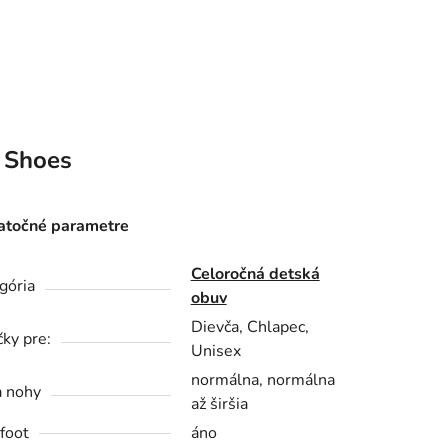
 Shoes
točné parametre
Celoročná detská
gória
obuv
Dievča, Chlapec,
čky pre:
Unisex
normálna, normálna
a nohy
až širšia
foot
áno