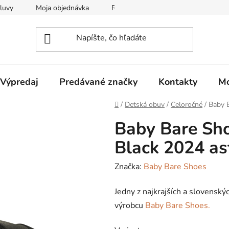
luvy
Moja objednávka
Reklamačný protokol
Všeobec
Výpredaj
Predávané značky
Kontakty
Mo
Domov
/
Detská obuv
/
Celoročné
/
Baby B
Baby Bare Sho
Black 2024 as
Značka:
Baby Bare Shoes
Jedny z najkrajších a slovensk
výrobcu
Baby Bare Shoes.