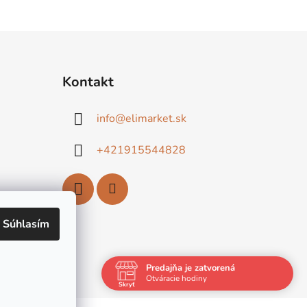
Kontakt
info
@
elimarket.sk
+421915544828
Súhlasím
Predajňa je zatvorená
Otváracie hodiny
Skryť
Navštívte nás osobne