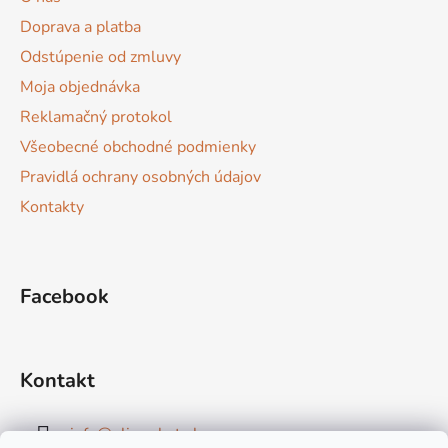
t
Doprava a platba
i
Odstúpenie od zmluvy
e
Moja objednávka
Reklamačný protokol
Všeobecné obchodné podmienky
Pravidlá ochrany osobných údajov
Kontakty
Facebook
Kontakt
info
@
elimarket.sk