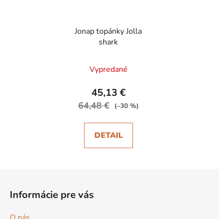
Jonap topánky Jolla
shark
Vypredané
45,13 €
64,48 €
(–30 %)
DETAIL
Z
á
Informácie pre vás
p
ä
O nás