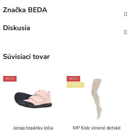
Značka
BEDA
Diskusia
Súvisiaci tovar
AKCIA
AKCIA
S VLNOU
Jonap topánky Jolla
MP Kids vlnené detské