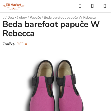
Prejsť
Hľadať
NÁKUP
na
KOŠÍK
obsah
Domov
/
Detská obuv
/
Papuče
/
Beda barefoot papuče W Rebecca
Beda barefoot papuče W
Rebecca
Značka:
BEDA