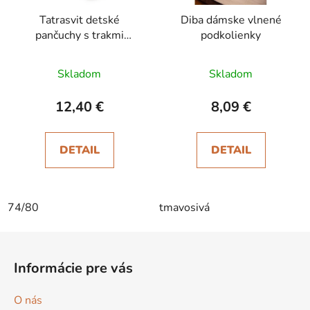
Tatrasvit detské
Diba dámske vlnené
pančuchy s trakmi
podkolienky
Dufica hnedé
Skladom
Skladom
12,40 €
8,09 €
DETAIL
DETAIL
74/80
tmavosivá
Z
á
Informácie pre vás
p
ä
O nás