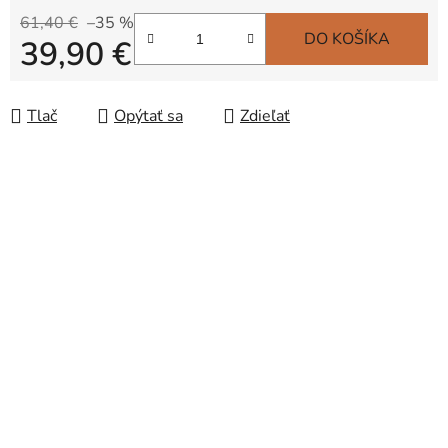
61,40 €
–35 %
DO KOŠÍKA
39,90 €
Jednotková cena:
Tlač
Opýtať sa
Zdieľať