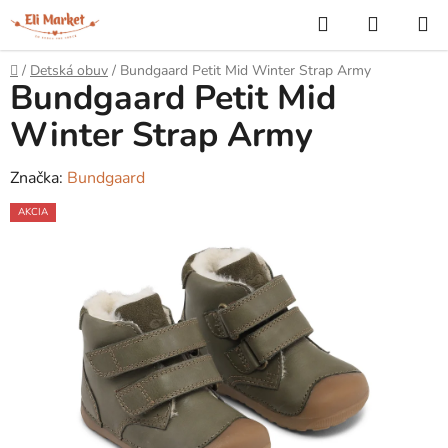
Prejsť
Hľadať
NÁKUP
na
KOŠÍK
obsah
Domov
/
Detská obuv
/
Bundgaard Petit Mid Winter Strap Army
Bundgaard Petit Mid
Winter Strap Army
Značka:
Bundgaard
AKCIA