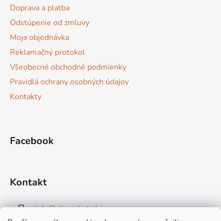
t
Doprava a platba
i
Odstúpenie od zmluvy
e
Moja objednávka
Reklamačný protokol
Všeobecné obchodné podmienky
Pravidlá ochrany osobných údajov
Kontakty
Facebook
Kontakt
info
@
elimarket.sk