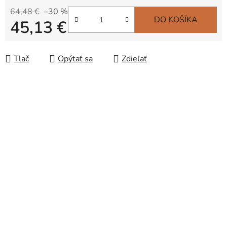
64,48 €
–30 %
DO KOŠÍKA
45,13 €
Jednotková cena:
Tlač
Opýtať sa
Zdieľať