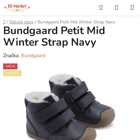
Prejsť
Hľadať
NÁKUP
na
KOŠÍK
obsah
Domov
/
Detská obuv
/
Bundgaard Petit Mid Winter Strap Navy
Bundgaard Petit Mid
Winter Strap Navy
Značka:
Bundgaard
AKCIA
S VLNOU