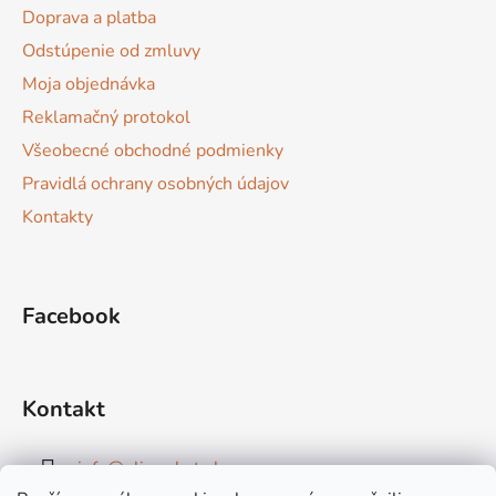
t
Doprava a platba
i
Odstúpenie od zmluvy
e
Moja objednávka
Reklamačný protokol
Všeobecné obchodné podmienky
Pravidlá ochrany osobných údajov
Kontakty
Facebook
Kontakt
info
@
elimarket.sk