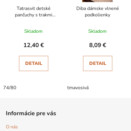
Tatrasvit detské
Diba dámske vlnené
pančuchy s trakmi
podkolienky
Dufica hnedé
Skladom
Skladom
12,40 €
8,09 €
DETAIL
DETAIL
74/80
tmavosivá
Z
á
Informácie pre vás
p
ä
O nás