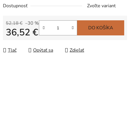
Dostupnosť
Zvoľte variant
52,18 €
–30 %
DO KOŠÍKA
36,52 €
Jednotková cena:
Tlač
Opýtať sa
Zdieľať