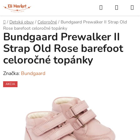
Prejsť
Hľadať
NÁKUP
na
KOŠÍK
obsah
Domov
/
Detská obuv
/
Celoročné
/
Bundgaard Prewalker II Strap Old
Rose barefoot celoročné topánky
Bundgaard Prewalker II
Strap Old Rose barefoot
celoročné topánky
Značka:
Bundgaard
AKCIA