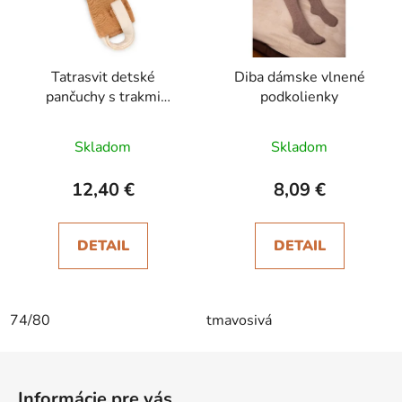
Tatrasvit detské
Diba dámske vlnené
pančuchy s trakmi
podkolienky
Dufica hnedé
Skladom
Skladom
12,40 €
8,09 €
DETAIL
DETAIL
74/80
tmavosivá
Z
á
Informácie pre vás