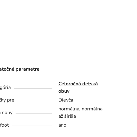
točné parametre
Celoročná detská
gória
obuv
čky pre:
Dievča
normálna, normálna
a nohy
až širšia
foot
áno