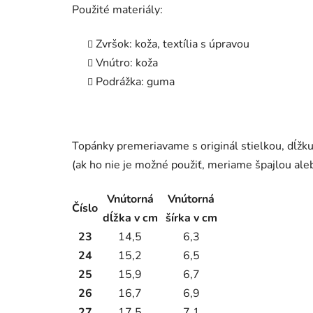
Použité materiály:
Zvršok: koža, textília s úpravou
Vnútro: koža
Podrážka: guma
Topánky premeriavame s originál stielkou, dĺ
(ak ho nie je možné použiť, meriame špajlou ale
Vnútorná
Vnútorná
Číslo
dĺžka v cm
šírka v cm
23
14,5
6,3
24
15,2
6,5
25
15,9
6,7
26
16,7
6,9
27
17,5
7,1