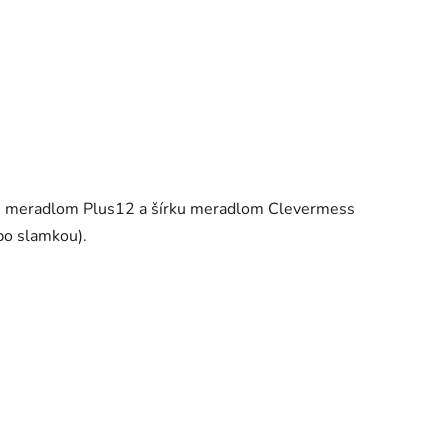
žku meradlom Plus12 a šírku meradlom Clevermess
bo slamkou).