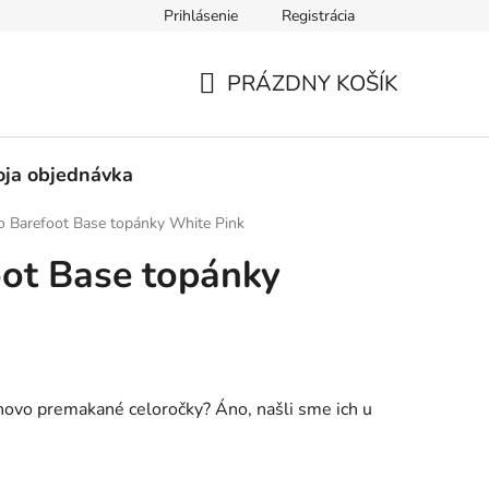
Prihlásenie
Registrácia
né obchodné podmienky
Pravidlá ochrany osobných údajov
PRÁZDNY KOŠÍK
NÁKUPNÝ
KOŠÍK
ja objednávka
o Barefoot Base topánky White Pink
ot Base topánky
jnovo premakané celoročky? Áno, našli sme ich u