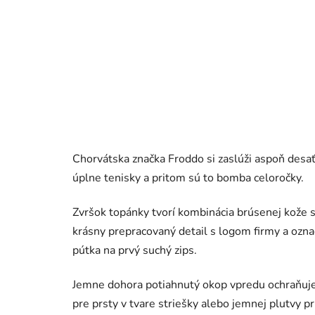
Chorvátska značka Froddo si zaslúži aspoň desa
úplne tenisky a pritom sú to bomba celoročky.
Zvršok topánky tvorí kombinácia brúsenej kože s
krásny prepracovaný detail s logom firmy a ozn
pútka na prvý suchý zips.
Jemne dohora potiahnutý okop vpredu ochraňuj
pre prsty v tvare striešky alebo jemnej plutvy 