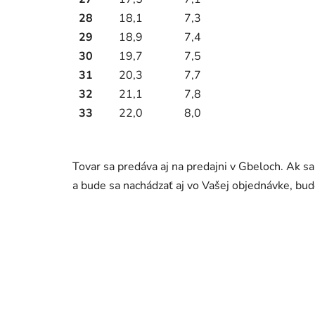
28
18,1
7,3
29
18,9
7,4
30
19,7
7,5
31
20,3
7,7
32
21,1
7,8
33
22,0
8,0
Tovar sa predáva aj na predajni v Gbeloch. Ak s
a bude sa nachádzať aj vo Vašej objednávke, b