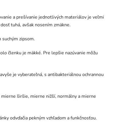
vanie a prešívanie jednotlivých materiálov je veľmi
ka dosť tuhá, avšak nosením zmäkne.
om suchým zipsom.
kolo členku je mäkké. Pre lepšie nazúvanie môžu
navyše je vyberateľná, s antibakteriálnou ochrannou
mierne širšie, mierne nižší, normálny a mierne
ánky odvďačia pekným vzhľadom a funkčnosťou.