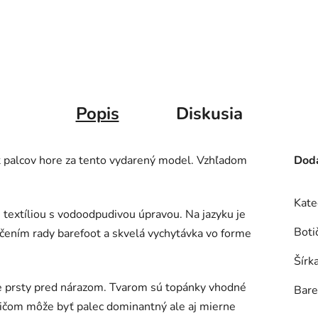
Popis
Diskusia
ť palcov hore za tento vydarený model. Vzhľadom
Doda
Kate
 textíliou s vodoodpudivou úpravou. Na jazyku je
Boti
ačením rady barefoot a skvelá vychytávka vo forme
Šírk
e prsty pred nárazom. Tvarom sú topánky vhodné
Bare
pričom môže byť palec dominantný ale aj mierne