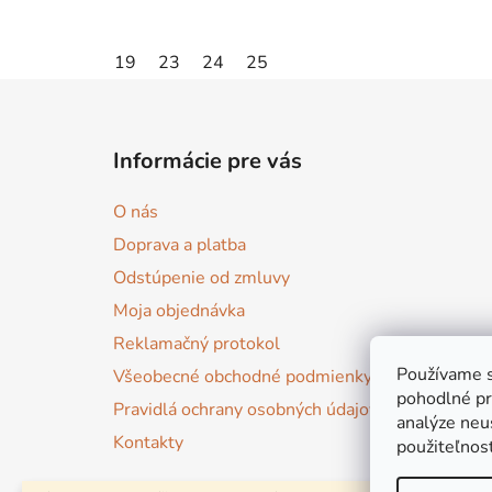
19
23
24
25
Z
á
Informácie pre vás
p
ä
O nás
t
Doprava a platba
i
Odstúpenie od zmluvy
e
Moja objednávka
Reklamačný protokol
Používame s
Všeobecné obchodné podmienky
pohodlné pr
Pravidlá ochrany osobných údajov
analýze neus
Kontakty
použiteľnos