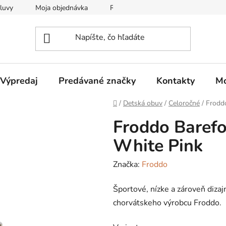
luvy
Moja objednávka
Reklamačný protokol
Všeobec
Výpredaj
Predávané značky
Kontakty
Mo
Domov
/
Detská obuv
/
Celoročné
/
Frodd
Froddo Barefo
White Pink
Značka:
Froddo
Športové, nízke a zároveň diza
chorvátskeho výrobcu Froddo.