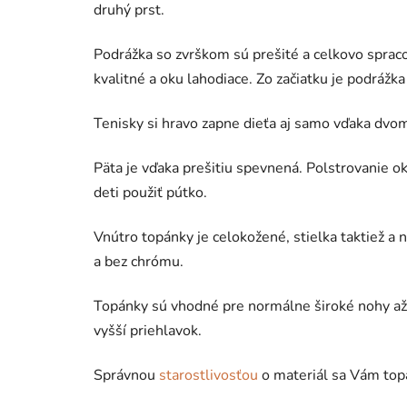
druhý prst.
Podrážka so zvrškom sú prešité a celkovo spraco
kvalitné a oku lahodiace. Zo začiatku je podráž
Tenisky si hravo zapne dieťa aj samo vďaka dv
Päta je vďaka prešitiu spevnená. Polstrovanie o
deti použiť pútko.
Vnútro topánky je celokožené, stielka taktiež a 
a bez chrómu.
Topánky sú vhodné pre normálne široké nohy až 
vyšší priehlavok.
Správnou
starostlivosťou
o materiál sa Vám top