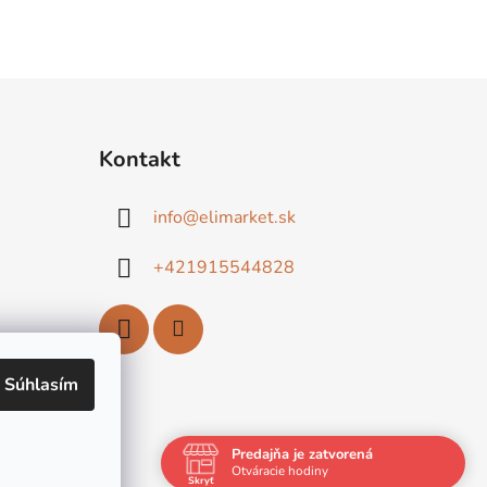
Kontakt
info
@
elimarket.sk
+421915544828
Súhlasím
Predajňa je zatvorená
Otváracie hodiny
Skryť