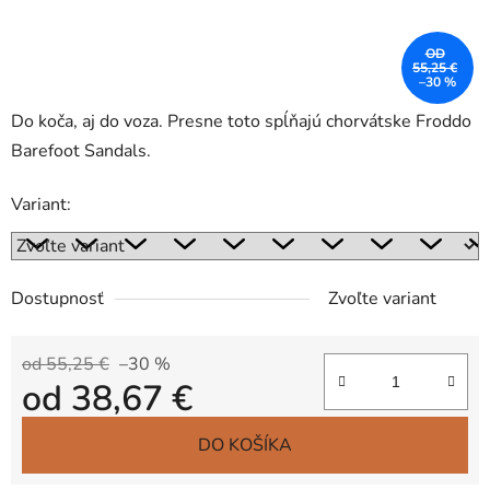
OD
55,25 €
–30 %
Do koča, aj do voza. Presne toto spĺňajú chorvátske Froddo
Barefoot Sandals.
Variant:
Dostupnosť
Zvoľte variant
od 55,25 €
–30 %
od
38,67 €
Jednotková cena:
DO KOŠÍKA