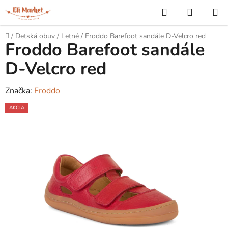
Prejsť
Hľadať
NÁKUP
na
KOŠÍK
obsah
Domov
/
Detská obuv
/
Letné
/
Froddo Barefoot sandále D-Velcro red
Froddo Barefoot sandále
D-Velcro red
Značka:
Froddo
AKCIA