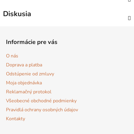
Diskusia
Z
á
Informácie pre vás
p
ä
O nás
t
Doprava a platba
i
Odstúpenie od zmluvy
e
Moja objednávka
Reklamačný protokol
Všeobecné obchodné podmienky
Pravidlá ochrany osobných údajov
Kontakty