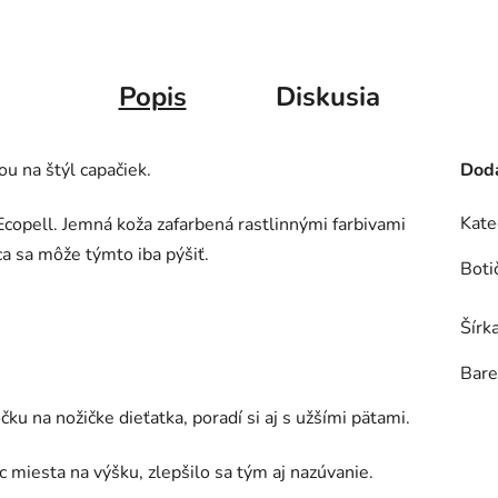
Popis
Diskusia
 na štýl capačiek.
Doda
Kate
Ecopell. Jemná koža zafarbená rastlinnými farbivami
a sa môže týmto iba pýšiť.
Boti
Šírk
Bare
ku na nožičke dieťatka, poradí si aj s užšími pätami.
c miesta na výšku, zlepšilo sa tým aj nazúvanie.