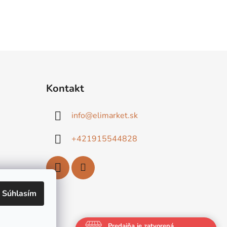
Kontakt
info
@
elimarket.sk
+421915544828
Súhlasím
Predajňa je zatvorená