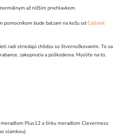
normálnym až nižším priehlavkom.
lým pomocníkom bude balzam na kožu od
Collonil
eti radi striedajú chôdzu so štvornožkovaním. To sa
škrabance, zakopnutia a poškodenia. Myslite na to,
ku meradlom Plus12 a šírku meradlom Clevermess
bo slamkou).