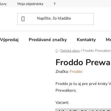
luvy
Moja objednávka
Reklamačný protokol
Všeobec
Výpredaj
Predávané značky
Kontakty
Mo
Domov
/
Detská obuv
/
Froddo Prewalker
Froddo Prewal
Značka:
Froddo
Froddo je tu aj pre prvé kroky
Prewalkers.
Variant: