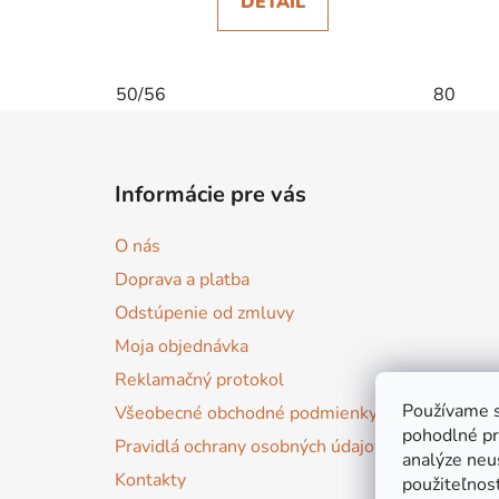
DETAIL
50/56
80
Z
á
Informácie pre vás
p
ä
O nás
t
Doprava a platba
i
Odstúpenie od zmluvy
e
Moja objednávka
Reklamačný protokol
Používame s
Všeobecné obchodné podmienky
pohodlné pr
Pravidlá ochrany osobných údajov
analýze neus
Kontakty
použiteľnos