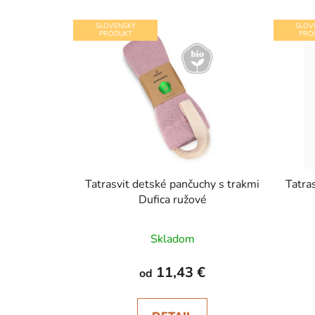
SLOVENSKÝ
SLOV
PRODUKT
PRO
Tatrasvit detské pančuchy s trakmi
Tatra
Dufica ružové
Skladom
11,43 €
od