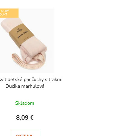
ENSKÝ
DUKT
svit detské pančuchy s trakmi
Ducika marhulová
Skladom
8,09 €