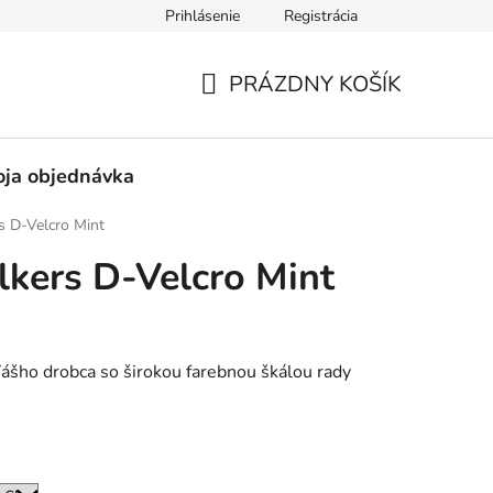
Prihlásenie
Registrácia
né obchodné podmienky
Pravidlá ochrany osobných údajov
PRÁZDNY KOŠÍK
NÁKUPNÝ
KOŠÍK
ja objednávka
s D-Velcro Mint
kers D-Velcro Mint
 Vášho drobca so širokou farebnou škálou rady