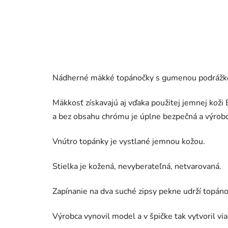
Nádherné mäkké topánočky s gumenou podrážkou
Mäkkosť získavajú aj vďaka použitej jemnej koži 
a bez obsahu chrómu je úplne bezpečná a výrobc
Vnútro topánky je vystlané jemnou kožou.
Stielka je kožená, nevyberateľná, netvarovaná.
Zapínanie na dva suché zipsy pekne udrží topánoč
Výrobca vynovil model a v špičke tak vytvoril via