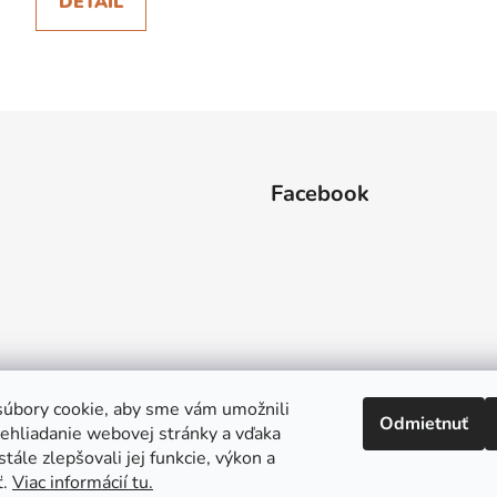
DETAIL
Facebook
úbory cookie, aby sme vám umožnili
Odmietnuť
ehliadanie webovej stránky a vďaka
tále zlepšovali jej funkcie, výkon a
ť.
Viac informácií tu.