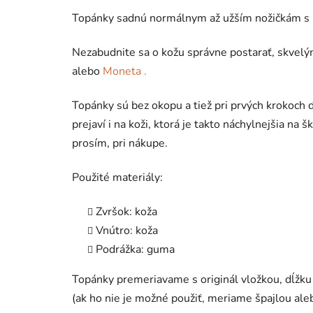
Topánky sadnú normálnym až užším nožičkám s 
Nezabudnite sa o kožu správne postarať, skve
alebo
Moneta .
Topánky sú bez okopu a tiež pri prvých krokoch d
prejaví i na koži, ktorá je takto náchylnejšia na 
prosím, pri nákupe.
Použité materiály:
Zvršok: koža
Vnútro: koža
Podrážka: guma
Topánky premeriavame s originál vložkou, dĺž
(ak ho nie je možné použiť, meriame špajlou ale