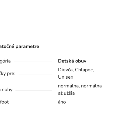
točné parametre
gória
Detská obuv
Dievča, Chlapec,
čky pre:
Unisex
normálna, normálna
a nohy
až užšia
foot
áno