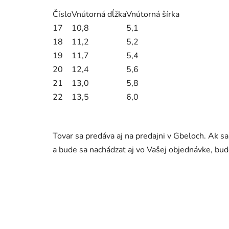
Číslo
Vnútorná dĺžka
Vnútorná šírka
17
10,8
5,1
18
11,2
5,2
19
11,7
5,4
20
12,4
5,6
21
13,0
5,8
22
13,5
6,0
Tovar sa predáva aj na predajni v Gbeloch. Ak s
a bude sa nachádzať aj vo Vašej objednávke, b