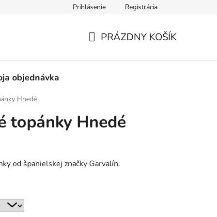
Prihlásenie
Registrácia
né obchodné podmienky
Pravidlá ochrany osobných údajov
PRÁZDNY KOŠÍK
NÁKUPNÝ
KOŠÍK
ja objednávka
opánky Hnedé
né topánky Hnedé
ky od španielskej značky Garvalín.