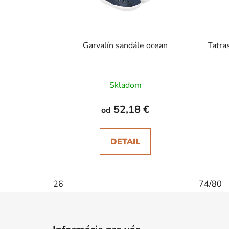
Garvalín sandále ocean
Tatra
Skladom
52,18 €
od
DETAIL
26
74/80
Z
á