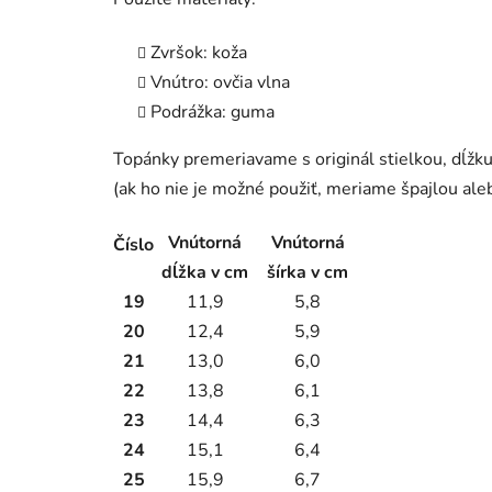
Zvršok: koža
Vnútro: ovčia vlna
Podrážka: guma
Topánky premeriavame s originál stielkou, dĺ
(ak ho nie je možné použiť, meriame špajlou ale
Vnútorná
Vnútorná
Číslo
dĺžka v cm
šírka v cm
19
11,9
5,8
20
12,4
5,9
21
13,0
6,0
22
13,8
6,1
23
14,4
6,3
24
15,1
6,4
25
15,9
6,7