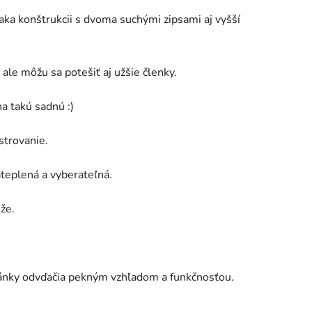
aka konštrukcii s dvoma suchými zipsami aj vyšší
ale môžu sa potešiť aj užšie členky.
a takú sadnú :)
strovanie.
ateplená a vyberateľná.
ože.
ánky odvďačia pekným vzhľadom a funkčnosťou.