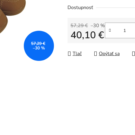
Dostupnosť
57,29 €
–30 %
40,10 €
57,29 €
Jednotková cena:
–30 %
Tlač
Opýtať sa