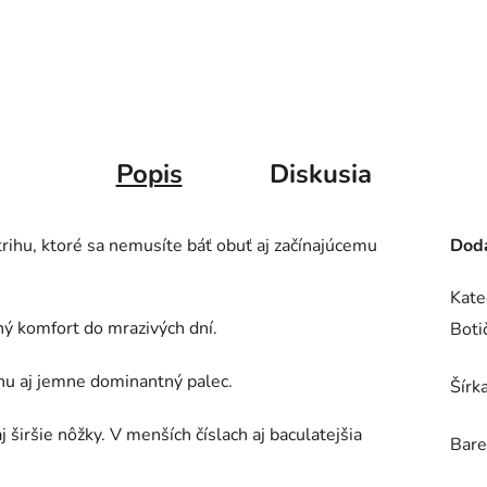
Popis
Diskusia
rihu, ktoré sa nemusíte báť obuť aj začínajúcemu
Doda
Kate
ný komfort do mrazivých dní.
Boti
dnu aj jemne dominantný palec.
Šírk
 širšie nôžky. V menších číslach aj baculatejšia
Bare