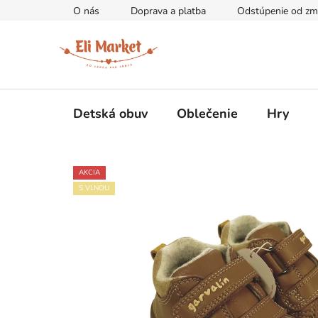
Prejsť
O nás
Doprava a platba
Odstúpenie od zm
na
obsah
Detská obuv
Oblečenie
Hry
AKCIA
S VLNOU