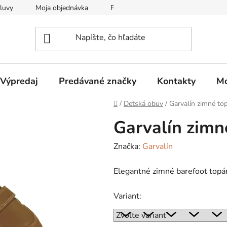
luvy
Moja objednávka
Reklamačný protokol
Všeobec
Výpredaj
Predávané značky
Kontakty
Mo
Domov
/
Detská obuv
/
Garvalín zimné t
Garvalín zim
Značka:
Garvalín
Elegantné zimné barefoot topán
Variant: