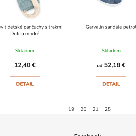
svit detské pančuchy s trakmi
Garvalín sandále petro
Dufica modré
Skladom
Skladom
12,40 €
52,18 €
od
DETAIL
DETAIL
19
20
21
25