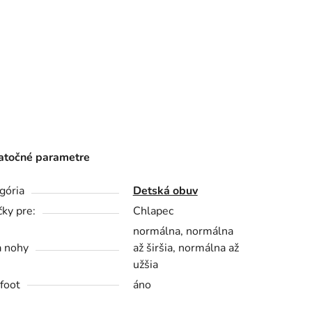
točné parametre
gória
Detská obuv
čky pre:
Chlapec
normálna, normálna
a nohy
až širšia, normálna až
užšia
foot
áno