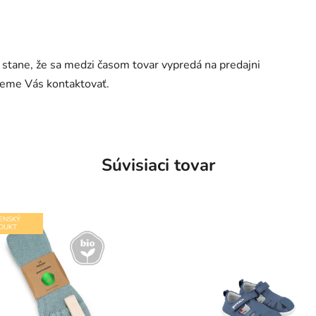
a stane, že sa medzi časom tovar vypredá na predajni
udeme Vás kontaktovať.
Súvisiaci tovar
ENSKÝ
DUKT