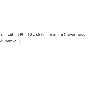
žku meradlom Plus12 a šírku meradlom Clevermess
bo slamkou).