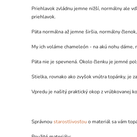
Priehlavok zvládnu jemne nižší, normálny ale vď
priehlavok.
Päta normálna až jemne širšia, normálny členok, 
My ich voláme chameleón - na akú nohu dáme, n
Päta nie je spevnená. Okolo členku je jemné pol
Stielka, rovnako ako zvyšok vnútra topánky, je z
Vpredu je našitý praktický okop z vrúbkovanej k
Správnou
starostlivosťou
o materiál sa vám top
Použité materiály: