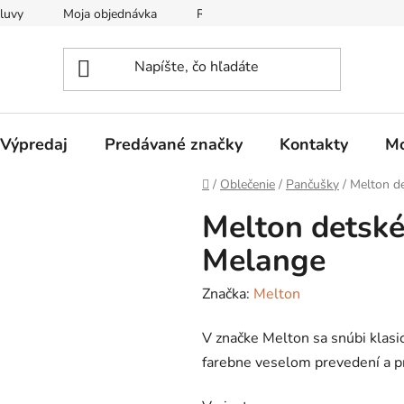
luvy
Moja objednávka
Reklamačný protokol
Všeobec
Výpredaj
Predávané značky
Kontakty
Mo
Domov
/
Oblečenie
/
Pančušky
/
Melton d
Melton detské
Melange
Značka:
Melton
V značke Melton sa snúbi klasi
farebne veselom prevedení a pr