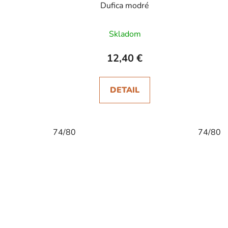
Dufica modré
Skladom
12,40 €
DETAIL
74/80
74/80