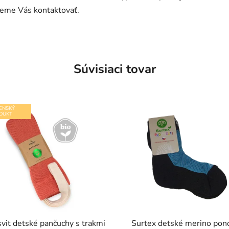
deme Vás kontaktovať.
Súvisiaci tovar
ENSKÝ
DUKT
svit detské pančuchy s trakmi
Surtex detské merino pon