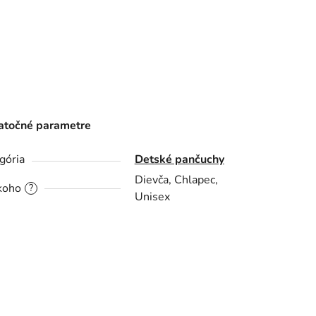
točné parametre
gória
Detské pančuchy
Dievča, Chlapec,
koho
?
Unisex