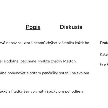
Popis
Diskusia
hové nohavice, ktoré nesmú chýbať v šatníku každého
Doda
Kate
 a odolnej bavlnenej kvalite značky Melton.
Pre 
voľne pohybovať a pritom pančušky ostanú na svojom
kký a hladký šev vo vnútri špičky pre pohodlie a