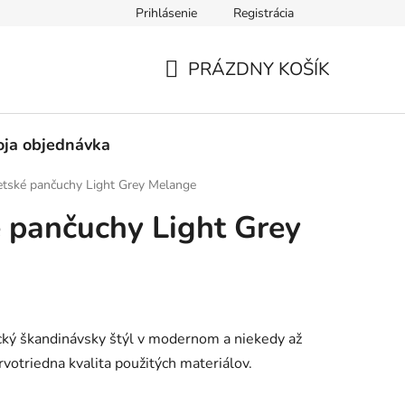
Prihlásenie
Registrácia
né obchodné podmienky
Pravidlá ochrany osobných údajov
PRÁZDNY KOŠÍK
NÁKUPNÝ
KOŠÍK
ja objednávka
etské pančuchy Light Grey Melange
 pančuchy Light Grey
cký škandinávsky štýl v modernom a niekedy až
votriedna kvalita použitých materiálov.