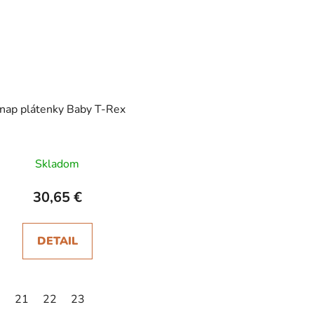
onap plátenky Baby T-Rex
Skladom
30,65 €
DETAIL
0
21
22
23