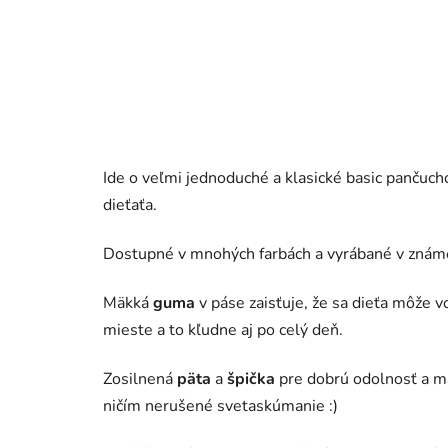
Ide o veľmi jednoduché a klasické basic pančuc
dieťaťa.
Dostupné v mnohých farbách a vyrábané v známej
Mäkká
guma
v páse zaisťuje, že sa dieťa môže 
mieste a to kľudne aj po celý deň.
Zosilnená
päta
a
špička
pre dobrú odolnosť a mä
ničím nerušené svetaskúmanie :)