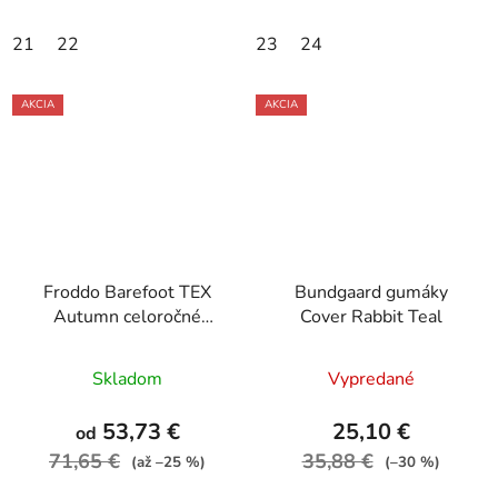
21
22
23
24
AKCIA
AKCIA
Froddo Barefoot TEX
Bundgaard gumáky
Autumn celoročné
Cover Rabbit Teal
topánky Dark Blue
Skladom
Vypredané
53,73 €
25,10 €
od
71,65 €
35,88 €
(až –25 %)
(–30 %)