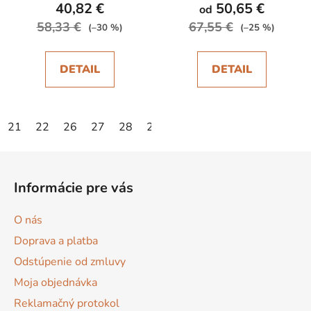
40,82 €
50,65 €
od
58,33 €
67,55 €
(–30 %)
(–25 %)
DETAIL
DETAIL
21
22
26
27
28
29
Z
á
Informácie pre vás
p
ä
O nás
t
Doprava a platba
i
Odstúpenie od zmluvy
e
Moja objednávka
Reklamačný protokol