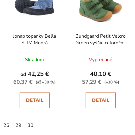
Jonap topánky Bella
Bundgaard Petit Velcro
SLIM Modrá
Green vyššie celoročné
topánky
Skladom
Vypredané
42,25 €
40,10 €
od
60,37 €
57,29 €
(až –30 %)
(–30 %)
DETAIL
DETAIL
26
29
30