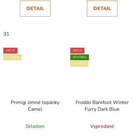
DETAIL
DETAIL
31
AKCIA
AKCIA
S VLNOU
NOVINKA
S VLNOU
Primigi zimné topánky
Froddo Barefoot Winter
Camel
Furry Dark Blue
Skladom
Vypredané