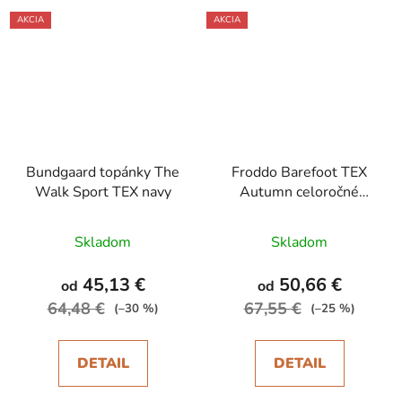
AKCIA
AKCIA
Bundgaard topánky The
Froddo Barefoot TEX
Walk Sport TEX navy
Autumn celoročné
topánky Denim
Skladom
Skladom
45,13 €
50,66 €
od
od
64,48 €
67,55 €
(–30 %)
(–25 %)
DETAIL
DETAIL