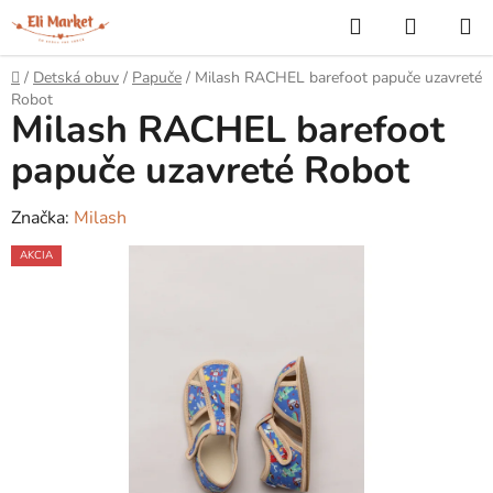
Prejsť
Hľadať
NÁKUP
na
KOŠÍK
obsah
Domov
/
Detská obuv
/
Papuče
/
Milash RACHEL barefoot papuče uzavreté
Robot
Milash RACHEL barefoot
papuče uzavreté Robot
Značka:
Milash
AKCIA