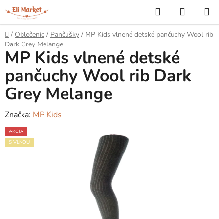
Prejsť
Hľadať
NÁKUP
na
KOŠÍK
obsah
Domov
/
Oblečenie
/
Pančušky
/
MP Kids vlnené detské pančuchy Wool rib
Dark Grey Melange
MP Kids vlnené detské
pančuchy Wool rib Dark
Grey Melange
Značka:
MP Kids
AKCIA
S VLNOU