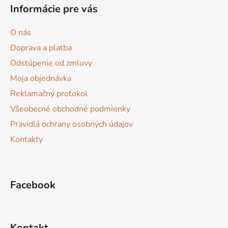
á
Informácie pre vás
p
ä
O nás
t
Doprava a platba
i
Odstúpenie od zmluvy
e
Moja objednávka
Reklamačný protokol
Všeobecné obchodné podmienky
Pravidlá ochrany osobných údajov
Kontakty
Facebook
Kontakt