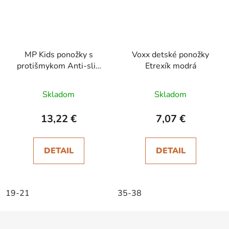
MP Kids ponožky s
Voxx detské ponožky
protišmykom Anti-slip
Etrexík modrá
Navy
Skladom
Skladom
13,22 €
7,07 €
DETAIL
DETAIL
19-21
35-38
Z