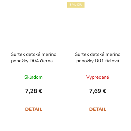
S VLNOU
Surtex detské merino
Surtex detské merino
ponožky D04 čierna s
ponožky D01 fialová
červeným
Skladom
Vypredané
7,28 €
7,69 €
DETAIL
DETAIL