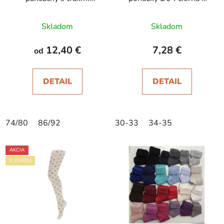
Dufica škoricové
modrým
Skladom
Skladom
12,40 €
7,28 €
od
DETAIL
DETAIL
74/80
86/92
30-33
34-35
AKCIA
S VLNOU