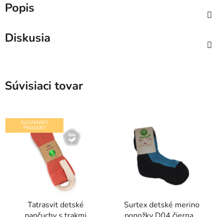
Popis
Diskusia
Súvisiaci tovar
SLOVENSKÝ
PRODUKT
Tatrasvit detské
Surtex detské merino
pančuchy s trakmi
ponožky D04 čierna s