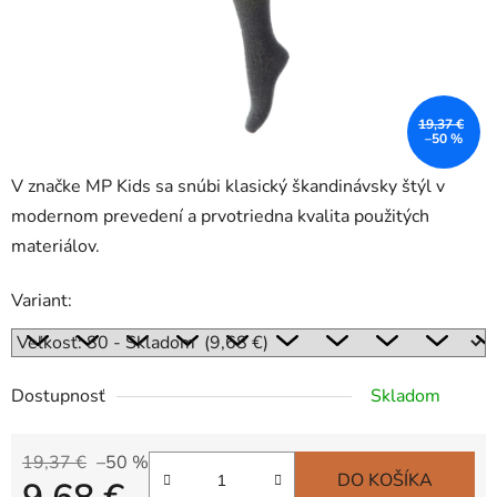
19,37 €
–50 %
V značke MP Kids sa snúbi klasický škandinávsky štýl v
modernom prevedení a prvotriedna kvalita použitých
materiálov.
Variant:
Dostupnosť
Skladom
19,37 €
–50 %
DO KOŠÍKA