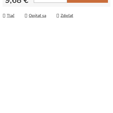
9,68 €
Jednotková cena:
Tlač
Opýtať sa
Zdieľať