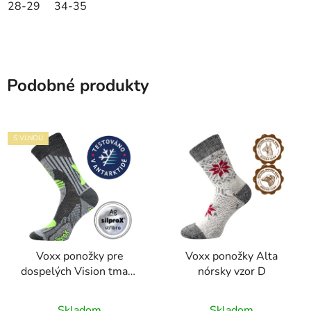
28-29
34-35
Podobné produkty
S VLNOU
Voxx ponožky pre
Voxx ponožky Alta
dospelých Vision tmavá
nórsky vzor D
šedá
Skladom
Skladom