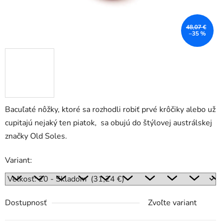
48,07 €
–35 %
Bacuľaté nôžky, ktoré sa rozhodli robiť prvé krôčiky alebo už
cupitajú nejaký ten piatok, sa obujú do štýlovej austrálskej
značky Old Soles.
Variant:
Dostupnosť
Zvoľte variant