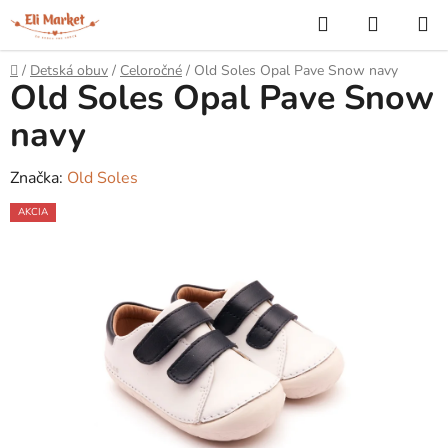
Prejsť
Hľadať
NÁKUP
na
KOŠÍK
obsah
Domov
/
Detská obuv
/
Celoročné
/
Old Soles Opal Pave Snow navy
Old Soles Opal Pave Snow
navy
Značka:
Old Soles
AKCIA