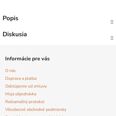
Popis
Diskusia
Z
á
Informácie pre vás
p
ä
O nás
t
Doprava a platba
i
Odstúpenie od zmluvy
e
Moja objednávka
Reklamačný protokol
Všeobecné obchodné podmienky