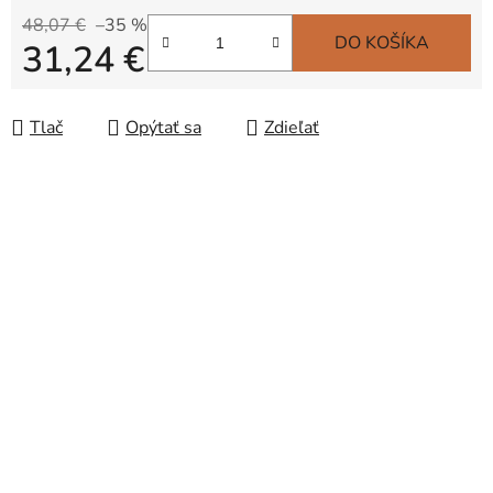
48,07 €
–35 %
DO KOŠÍKA
31,24 €
Jednotková cena:
Tlač
Opýtať sa
Zdieľať