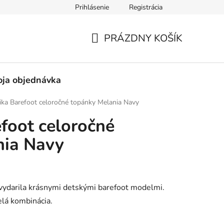
Prihlásenie
Registrácia
né obchodné podmienky
Pravidlá ochrany osobných údajov
PRÁZDNY KOŠÍK
NÁKUPNÝ
KOŠÍK
ja objednávka
ika Barefoot celoročné topánky Melania Navy
efoot celoročné
nia Navy
vydarila krásnymi detskými barefoot modelmi.
elá kombinácia.