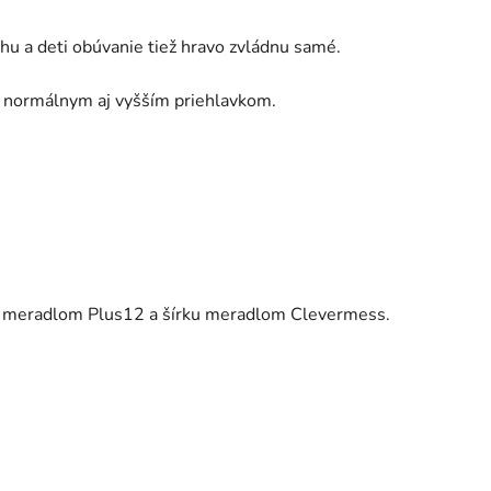
u a deti obúvanie tiež hravo zvládnu samé.
 normálnym aj vyšším priehlavkom.
ku meradlom Plus12 a šírku meradlom Clevermess.