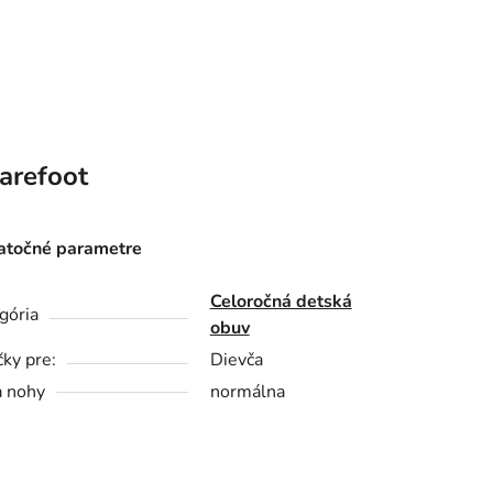
arefoot
točné parametre
Celoročná detská
gória
obuv
čky pre:
Dievča
a nohy
normálna