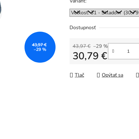
Variant:
Dostupnosť
43,97 €
43,97 €
–29 %
–29 %
30,79 €
Jednotková cena:
Tlač
Opýtať sa