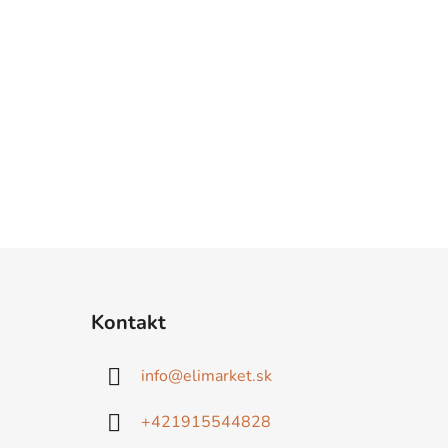
Kontakt
info
@
elimarket.sk
+421915544828