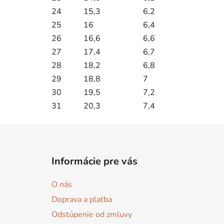
24
15,3
6,2
25
16
6,4
26
16,6
6,6
27
17,4
6,7
28
18,2
6,8
29
18,8
7
30
19,5
7,2
31
20,3
7,4
Z
á
Informácie pre vás
p
ä
O nás
t
Doprava a platba
i
Odstúpenie od zmluvy
e