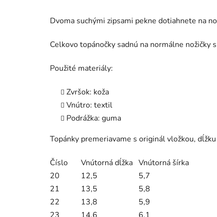
Dvoma suchými zipsami pekne dotiahnete na noh
Celkovo topánočky sadnú na normálne nožičky s
Použité materiály:
Zvršok: koža
Vnútro: textil
Podrážka: guma
Topánky premeriavame s originál vložkou, dĺž
Číslo
Vnútorná dĺžka
Vnútorná šírka
20
12,5
5,7
21
13,5
5,8
22
13,8
5,9
23
14,6
6,1