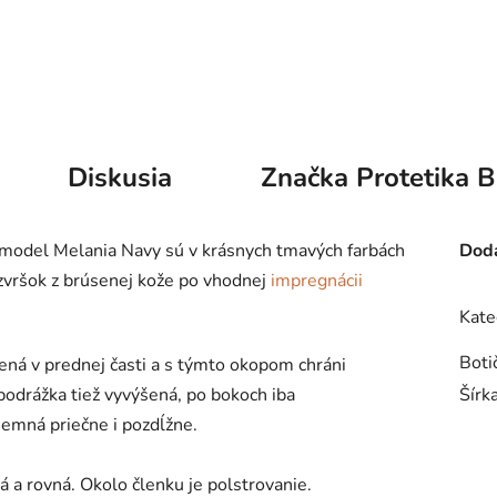
Diskusia
Značka
Protetika B
model Melania Navy sú v krásnych tmavých farbách
Doda
zvršok z brúsenej kože po vhodnej
impregnácii
Kate
Boti
šená v prednej časti a s týmto okopom chráni
 podrážka tiež vyvýšená, po bokoch iba
Šírk
íjemná priečne i pozdĺžne.
ná a rovná. Okolo členku je polstrovanie.