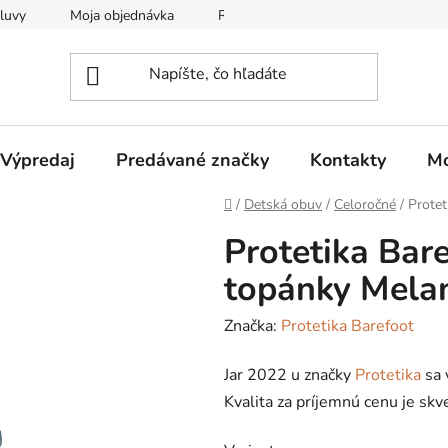
luvy
Moja objednávka
Reklamačný protokol
Všeobec
Výpredaj
Predávané značky
Kontakty
Mo
Domov
/
Detská obuv
/
Celoročné
/
Protet
Protetika Bar
topánky Mela
Značka:
Protetika Barefoot
Jar 2022 u značky
Protetika
sa 
Kvalita za príjemnú cenu je skv