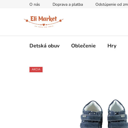
Prejsť
O nás
Doprava a platba
Odstúpenie od zm
na
obsah
Detská obuv
Oblečenie
Hry
AKCIA