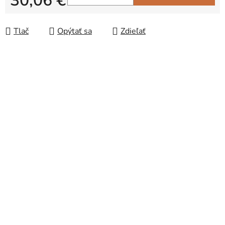
30,06 €
Jednotková cena:
Tlač
Opýtať sa
Zdieľať