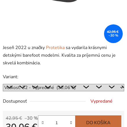
42,95 €
–30 %
Jeseň 2022 u značky
Protetika
sa vydarila krásnymi
detskými barefoot modelmi. Kvalita za príjemnú cenu je
skvelá kombinácia.
Variant:
Dostupnosť
Vypredané
42,95 €
–30 %
DO KOŠÍKA