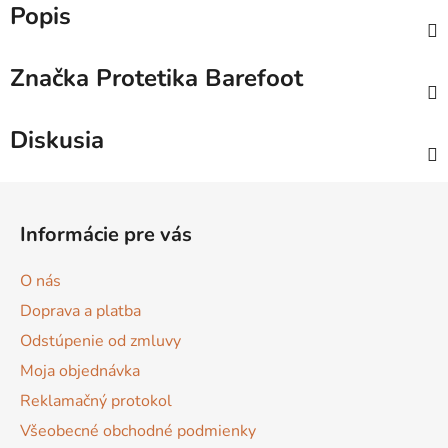
Popis
Značka
Protetika Barefoot
Diskusia
Z
á
Informácie pre vás
p
ä
O nás
t
Doprava a platba
i
Odstúpenie od zmluvy
e
Moja objednávka
Reklamačný protokol
Všeobecné obchodné podmienky