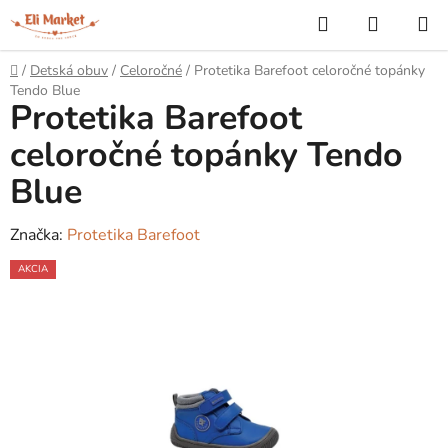
Prejsť
Hľadať
NÁKUP
na
KOŠÍK
obsah
Domov
/
Detská obuv
/
Celoročné
/
Protetika Barefoot celoročné topánky
Tendo Blue
Protetika Barefoot
celoročné topánky Tendo
Blue
Značka:
Protetika Barefoot
AKCIA