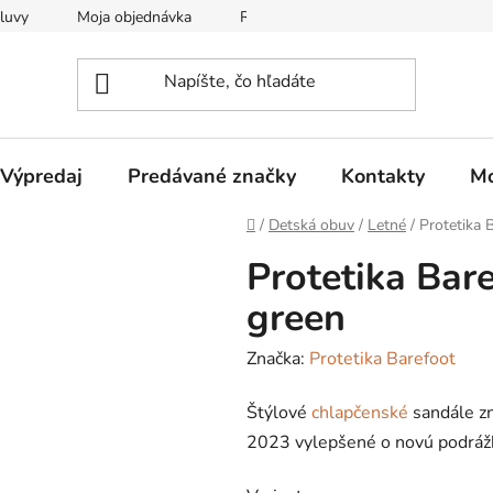
luvy
Moja objednávka
Reklamačný protokol
Všeobec
Výpredaj
Predávané značky
Kontakty
Mo
Domov
/
Detská obuv
/
Letné
/
Protetika 
Protetika Bar
green
Značka:
Protetika Barefoot
Štýlové
chlapčenské
sandále zn
2023 vylepšené o novú podrážku