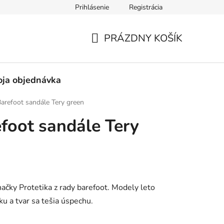
Prihlásenie
Registrácia
né obchodné podmienky
Pravidlá ochrany osobných údajov
PRÁZDNY KOŠÍK
NÁKUPNÝ
KOŠÍK
ja objednávka
Barefoot sandále Tery green
efoot sandále Tery
ačky Protetika z rady barefoot. Modely leto
 a tvar sa tešia úspechu.