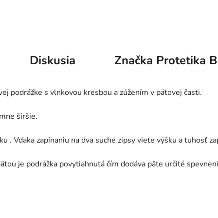
Diskusia
Značka
Protetika B
ej podrážke s vlnkovou kresbou a zúžením v pätovej časti.
mne širšie.
 . Vďaka zapínaniu na dva suché zipsy viete výšku a tuhosť za
tou je podrážka povytiahnutá čím dodáva päte určité spevnenie