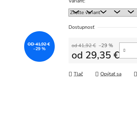
Variant:
Dostupnosť
OD 41,92 €
od 41,92 €
–29 %
–29 %
od
29,35 €
Jednotková cena:
Tlač
Opýtať sa