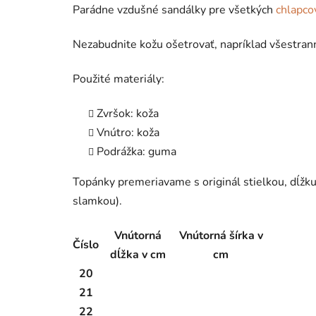
Parádne vzdušné sandálky pre všetkých
chlapco
Nezabudnite kožu ošetrovať, napríklad všestra
Použité materiály:
Zvršok: koža
Vnútro: koža
Podrážka: guma
Topánky premeriavame s originál stielkou, dĺž
slamkou).
Vnútorná
Vnútorná šírka v
Číslo
dĺžka v cm
cm
20
21
22