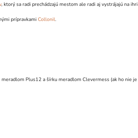
v
, ktorý sa radi prechádzajú mestom ale radi aj vystrájajú na ihr
nnými prípravkami
Collonil
.
ku meradlom Plus12 a šírku meradlom Clevermess (ak ho nie je