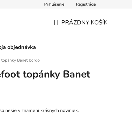
Prihlásenie
Registrácia
né obchodné podmienky
Pravidlá ochrany osobných údajov
PRÁZDNY KOŠÍK
NÁKUPNÝ
KOŠÍK
ja objednávka
t topánky Banet bordo
efoot topánky Banet
sa nesie v znamení krásnych noviniek.