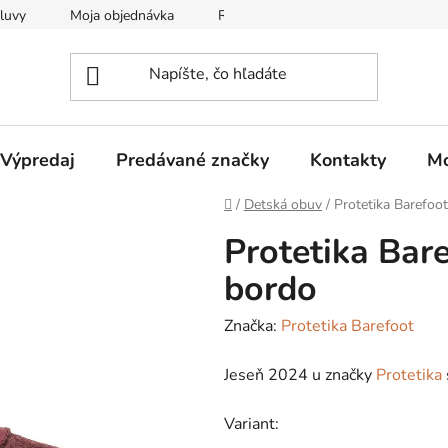
luvy
Moja objednávka
Reklamačný protokol
Všeobec
Výpredaj
Predávané značky
Kontakty
Mo
Domov
/
Detská obuv
/
Protetika Barefoo
Protetika Bar
bordo
Značka:
Protetika Barefoot
Jeseň 2024 u značky
Protetika
Variant: