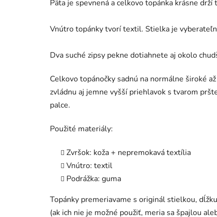
Päta je spevnená a celkovo topánka krásne drží 
Vnútro topánky tvorí textil. Stielka je vyberateľ
Dva suché zipsy pekne dotiahnete aj okolo chud
Celkovo topánočky sadnú na normálne široké až 
zvládnu aj jemne vyšší priehlavok s tvarom pršt
palce.
Použité materiály:
Zvršok: koža + nepremokavá textília
Vnútro: textil
Podrážka: guma
Topánky premeriavame s originál stielkou, dĺ
(ak ich nie je možné použiť, meria sa špajlou al