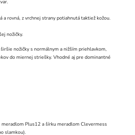
tvar.
ná a rovná, z vrchnej strany potiahnutá taktiež kožou.
šej nožičky.
širšie nožičky s normálnym a nižším priehlavkom,
ekov do miernej striešky. Vhodné aj pre dominantné
žku meradlom Plus12 a šírku meradlom Clevermess
ebo slamkou).