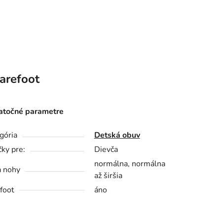
arefoot
točné parametre
gória
Detská obuv
čky pre:
Dievča
normálna, normálna
a nohy
až širšia
foot
áno