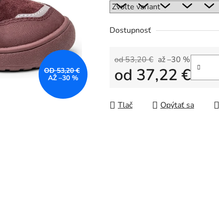
Dostupnosť
od 53,20 €
až –30 %
od
37,22 €
OD 53,20 €
AŽ –30 %
Jednotková cena:
Tlač
Opýtať sa