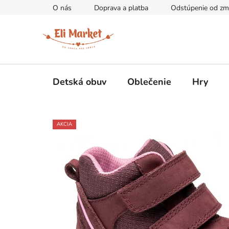
Prejsť
O nás
Doprava a platba
Odstúpenie od zm
na
obsah
Detská obuv
Oblečenie
Hry
AKCIA