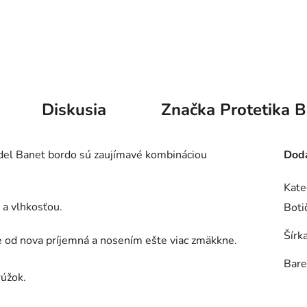
Diskusia
Značka
Protetika B
el Banet bordo sú zaujímavé kombináciou
Doda
Kate
a vlhkosťou.
Boti
Šírk
 je od nova príjemná a nosením ešte viac zmäkkne.
Bare
rúžok.