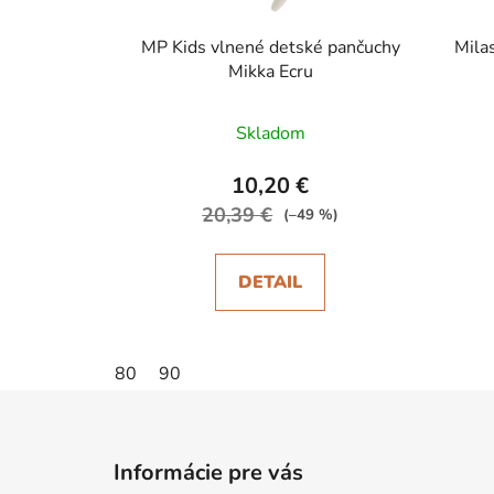
MP Kids vlnené detské pančuchy
Mila
Mikka Ecru
Skladom
10,20 €
20,39 €
(–49 %)
DETAIL
80
90
Z
á
Informácie pre vás
p