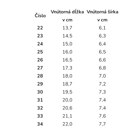
Vnútorná dĺžka
Vnútorná šírka
Číslo
v cm
v cm
22
13,7
6,1
23
14,5
6,3
24
15,0
6,4
25
16,0
6,5
26
16,5
6,6
27
17,3
6,8
28
18,0
7,0
29
18,7
7,2
30
19,5
7,3
31
20,0
7,4
32
20,6
7,4
33
21,1
7,6
34
22,0
7,7