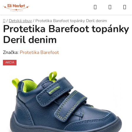
Prejsť
Hľadať
NÁKUP
na
KOŠÍK
obsah
Domov
/
Detská obuv
/
Protetika Barefoot topánky Deril denim
Protetika Barefoot topánky
Deril denim
Značka:
Protetika Barefoot
AKCIA