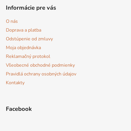
á
Informácie pre vás
p
ä
O nás
t
Doprava a platba
i
Odstúpenie od zmluvy
e
Moja objednávka
Reklamačný protokol
Všeobecné obchodné podmienky
Pravidlá ochrany osobných údajov
Kontakty
Facebook