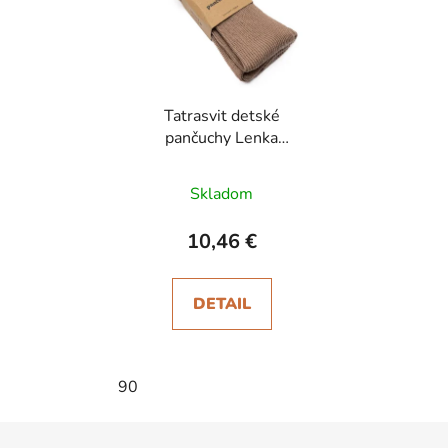
Tatrasvit detské
pančuchy Lenka
hnedosivé
Skladom
10,46 €
DETAIL
90
Z