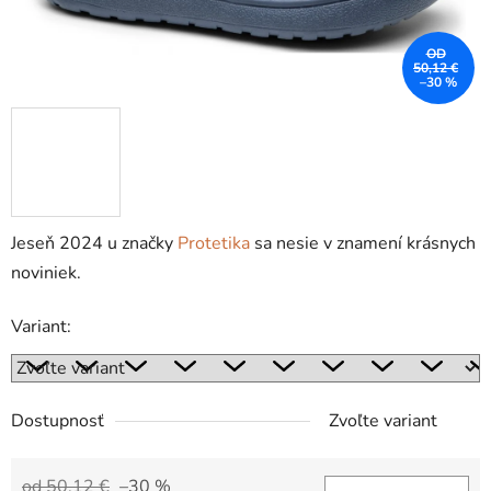
OD
50,12 €
–30 %
Jeseň 2024 u značky
Protetika
sa nesie v znamení krásnych
noviniek.
Variant:
Dostupnosť
Zvoľte variant
od 50,12 €
–30 %