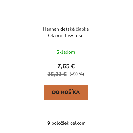
Hannah detská čiapka
Ola mellow rose
Skladom
7,65 €
15,31 €
(–50 %)
DO KOŠÍKA
9
položiek celkom
O
v