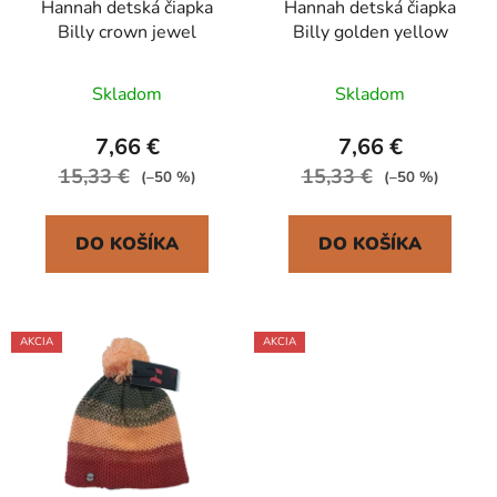
Hannah detská čiapka
Hannah detská čiapka
o
d
Billy crown jewel
Billy golden yellow
d
u
u
k
Skladom
Skladom
k
t
t
o
7,66 €
7,66 €
o
v
15,33 €
15,33 €
(–50 %)
(–50 %)
v
DO KOŠÍKA
DO KOŠÍKA
AKCIA
AKCIA