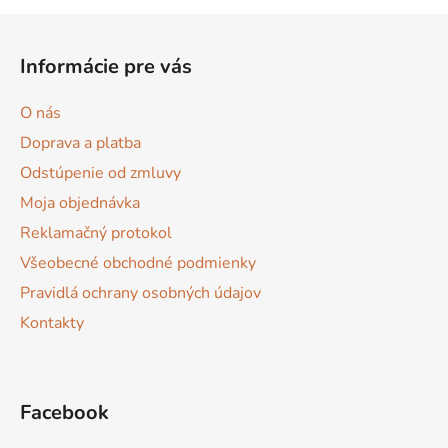
l
Z
á
á
d
Informácie pre vás
p
a
ä
c
O nás
t
i
Doprava a platba
e
i
p
Odstúpenie od zmluvy
e
r
Moja objednávka
v
Reklamačný protokol
k
y
Všeobecné obchodné podmienky
v
Pravidlá ochrany osobných údajov
ý
Kontakty
p
i
s
u
Facebook