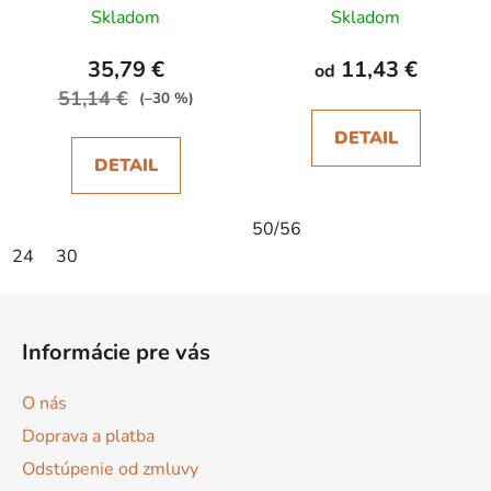
Skladom
Skladom
35,79 €
11,43 €
od
51,14 €
(–30 %)
DETAIL
DETAIL
50/56
24
30
Z
á
Informácie pre vás
p
ä
O nás
t
Doprava a platba
i
Odstúpenie od zmluvy
e