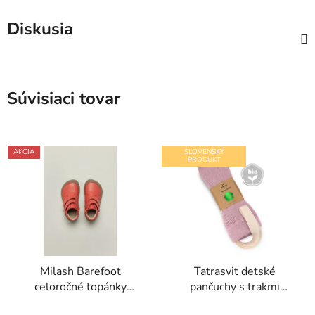
Diskusia
Súvisiaci tovar
AKCIA
SLOVENSKÝ
PRODUKT
Milash Barefoot
Tatrasvit detské
celoročné topánky
pančuchy s trakmi
Tehlové
Dufica ružové