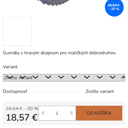
26,54 €
–30 %
Gumáky s hravým dizajnom pre maličkých dobrodruhov.
Variant:
Dostupnosť
Zvoľte variant
26,54 €
–30 %
DO KOŠÍKA
18,57 €
Jednotková cena: