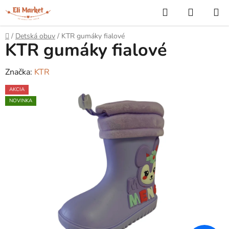
Prejsť
Hľadať
NÁKUP
na
KOŠÍK
obsah
Domov
/
Detská obuv
/
KTR gumáky fialové
KTR gumáky fialové
Značka:
KTR
AKCIA
NOVINKA