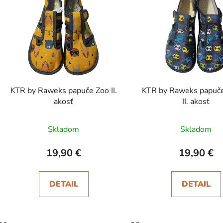
p
s
p
r
o
d
KTR by Raweks papuče Zoo II.
KTR by Raweks papuče
u
akosť
II. akosť
k
t
Skladom
Skladom
o
v
19,90 €
19,90 €
DETAIL
DETAIL