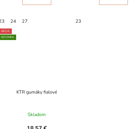
23
24
27
23
AKCIA
NOVINKA
KTR gumáky fialové
Skladom
18,57 €