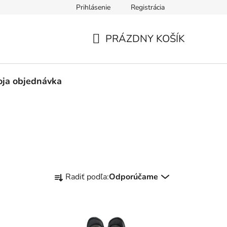
Prihlásenie
Registrácia
né obchodné podmienky
Pravidlá ochrany osobných údajov
PRÁZDNY KOŠÍK
NÁKUPNÝ
KOŠÍK
ja objednávka
R
Radiť podľa:
Odporúčame
a
d
e
n