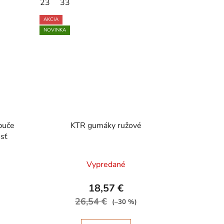
23
33
AKCIA
NOVINKA
puče
KTR gumáky ružové
osť
Vypredané
18,57 €
26,54 €
(–30 %)