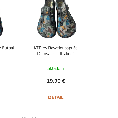
i
e
p
r
o
d
u
 Futbal
KTR by Raweks papuče
k
Dinosaurus II. akosť
t
o
Skladom
v
19,90 €
DETAIL