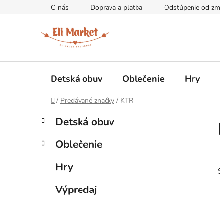
Prejsť
O nás
Doprava a platba
Odstúpenie od zm
na
obsah
Detská obuv
Oblečenie
Hry
Domov
/
Predávané značky
/
KTR
B
K
Preskočiť
Detská obuv
a
kategórie
o
t
č
Oblečenie
e
n
g
ý
Hry
ó
p
r
Výpredaj
i
a
e
n
e