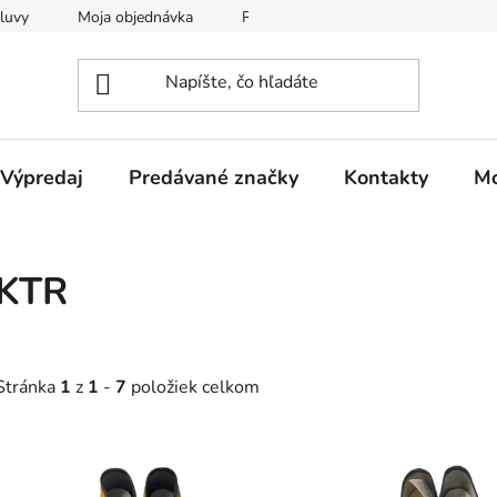
luvy
Moja objednávka
Reklamačný protokol
Všeobec
Výpredaj
Predávané značky
Kontakty
Mo
KTR
Stránka
1
z
1
-
7
položiek celkom
V
ý