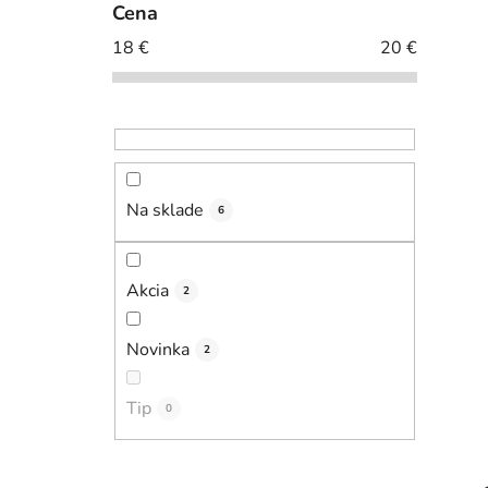
Cena
l
i
18
€
20
€
Na sklade
6
Akcia
2
Novinka
2
Tip
0