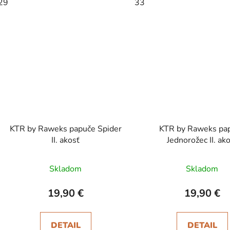
29
33
KTR by Raweks papuče Spider
KTR by Raweks pa
II. akosť
Jednorožec II. ak
Skladom
Skladom
19,90 €
19,90 €
DETAIL
DETAIL