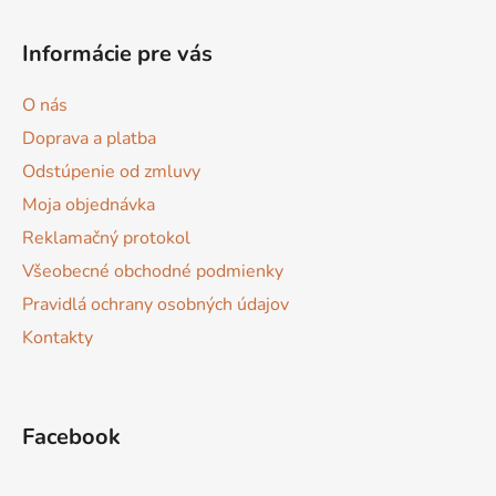
Z
á
Informácie pre vás
p
ä
O nás
t
Doprava a platba
i
Odstúpenie od zmluvy
e
Moja objednávka
Reklamačný protokol
Všeobecné obchodné podmienky
Pravidlá ochrany osobných údajov
Kontakty
Facebook