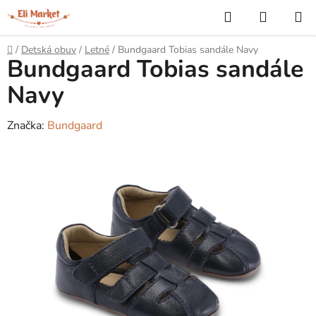
Prejsť
Hľadať
NÁKUP
na
KOŠÍK
obsah
Domov
/
Detská obuv
/
Letné
/
Bundgaard Tobias sandále Navy
Bundgaard Tobias sandále
Navy
Značka:
Bundgaard