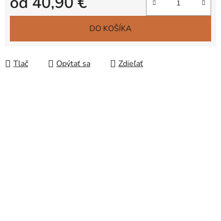
od
40,90 €
Jednotková cena:
DO KOŠÍKA
Tlač
Opýtať sa
Zdieľať