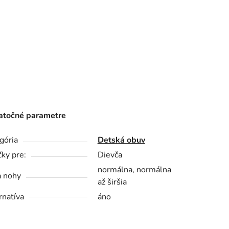
točné parametre
gória
Detská obuv
čky pre:
Dievča
normálna, normálna
a nohy
až širšia
rnatíva
áno