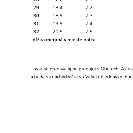
29
18,4
7,2
30
18,9
7,3
31
19,9
7,4
32
20,5
7,5
-dĺžka meraná v mieste palca
Tovar sa predáva aj na predajni v Gbeloch. Ak s
a bude sa nachádzať aj vo Vašej objednávke, b