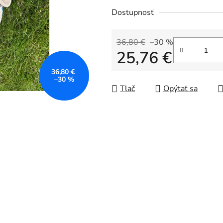
Dostupnosť
36,80 €
–30 %
25,76 €
36,80 €
Jednotková cena:
–30 %
Tlač
Opýtať sa