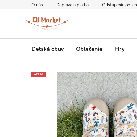
Prejsť
O nás
Doprava a platba
Odstúpenie od zm
na
obsah
Detská obuv
Oblečenie
Hry
AKCIA