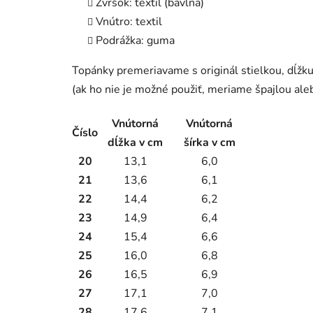
Zvršok: textil (bavlna)
Vnútro: textil
Podrážka: guma
Topánky premeriavame s originál stielkou, dĺ
(ak ho nie je možné použiť, meriame špajlou ale
Vnútorná
Vnútorná
Číslo
dĺžka v cm
šírka v cm
20
13,1
6,0
21
13,6
6,1
22
14,4
6,2
23
14,9
6,4
24
15,4
6,6
25
16,0
6,8
26
16,5
6,9
27
17,1
7,0
28
17,6
7,1