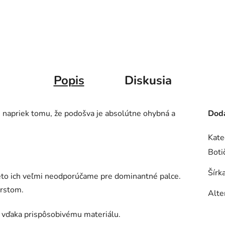
Popis
Diskusia
u napriek tomu, že podošva je absolútne ohybná a
Doda
Kate
Boti
Šírk
 preto ich veľmi neodporúčame pre dominantné palce.
prstom.
Alte
hy vďaka prispôsobivému materiálu.