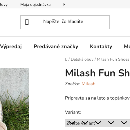
luvy
Moja objednávka
Reklamačný protokol
Všeobec
Výpredaj
Predávané značky
Kontakty
Mo
Domov
/
Detská obuv
/
Milash Fun Shoes
Milash Fun Sh
Značka:
Milash
Pripravte sa na leto s topánko
Variant: