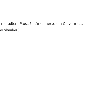
žku meradlom Plus12 a šírku meradlom Clevermess
bo slamkou).