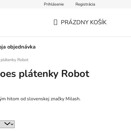
Prihlásenie
Registrácia
né obchodné podmienky
Pravidlá ochrany osobných údajov
PRÁZDNY KOŠÍK
NÁKUPNÝ
KOŠÍK
ja objednávka
 plátenky Robot
oes plátenky Robot
vým hitom od slovenskej značky Milash.