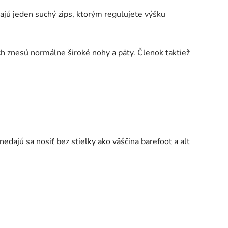
jú jeden suchý zips, ktorým regulujete výšku
h znesú normálne široké nohy a päty. Členok taktiež
nedajú sa nosiť bez stielky ako väščina barefoot a alt