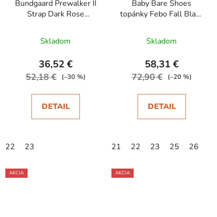
Bundgaard Prewalker II
Baby Bare Shoes
Strap Dark Rose
topánky Febo Fall Black
celoročné topánky
2024 asfaltico
Skladom
Skladom
36,52 €
58,31 €
52,18 €
72,90 €
(–30 %)
(–20 %)
DETAIL
DETAIL
22
23
21
22
23
25
26
AKCIA
AKCIA