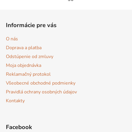
Z
á
Informácie pre vás
p
ä
O nás
t
Doprava a platba
i
Odstúpenie od zmluvy
e
Moja objednávka
Reklamačný protokol
Všeobecné obchodné podmienky
Pravidlá ochrany osobných údajov
Kontakty
Facebook