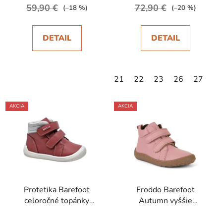
59,90 €
72,90 €
(–18 %)
(–20 %)
DETAIL
DETAIL
21
22
23
26
27
AKCIA
AKCIA
Protetika Barefoot
Froddo Barefoot
celoročné topánky
Autumn vyššie
Toska Terakota
celoročné topánky Pink