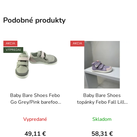
Podobné produkty
AKCIA
AKCIA
VÝPREDAJ
Baby Bare Shoes Febo
Baby Bare Shoes
Go Grey/Pink barefoot
topánky Febo Fall Lilla
nízke celoročné topánky
2024 asfaltico
Vypredané
Skladom
49,11 €
58,31 €