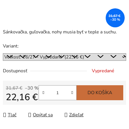
31,67 €
–30 %
Sánkovačka, guľovačka, nohy musia byť v teple a suchu.
Variant:
Dostupnosť
Vypredané
31,67 €
–30 %
DO KOŠÍKA
22,16 €
Jednotková cena:
Tlač
Opýtať sa
Zdieľať