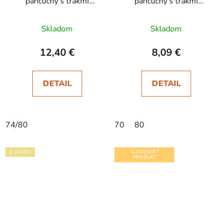
pančuchy s trakmi
pančuchy s trakmi
Dufica modré
Ducika bordová
Skladom
Skladom
12,40 €
8,09 €
DETAIL
DETAIL
74/80
70
80
S VLNOU
SLOVENSKÝ
PRODUKT