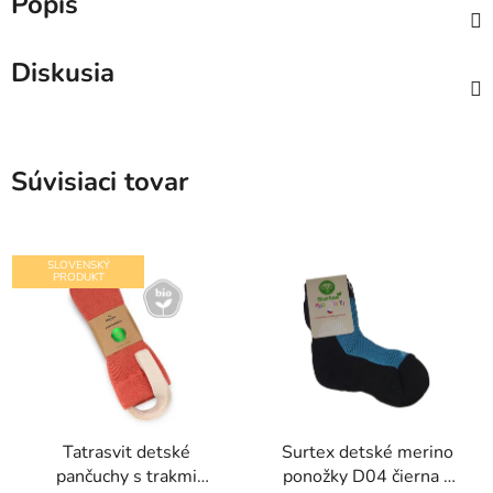
Popis
Diskusia
Súvisiaci tovar
SLOVENSKÝ
PRODUKT
Tatrasvit detské
Surtex detské merino
pančuchy s trakmi
ponožky D04 čierna s