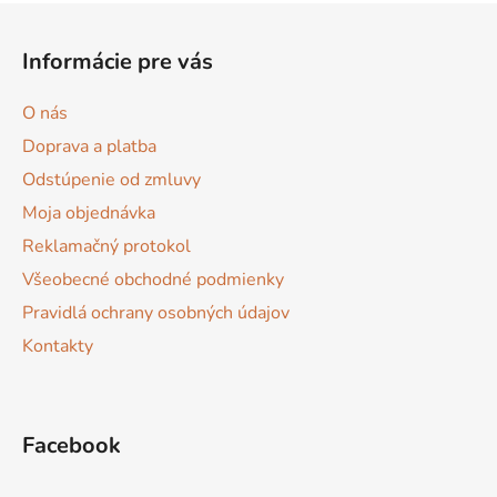
Z
á
Informácie pre vás
p
ä
O nás
t
Doprava a platba
i
Odstúpenie od zmluvy
e
Moja objednávka
Reklamačný protokol
Všeobecné obchodné podmienky
Pravidlá ochrany osobných údajov
Kontakty
Facebook