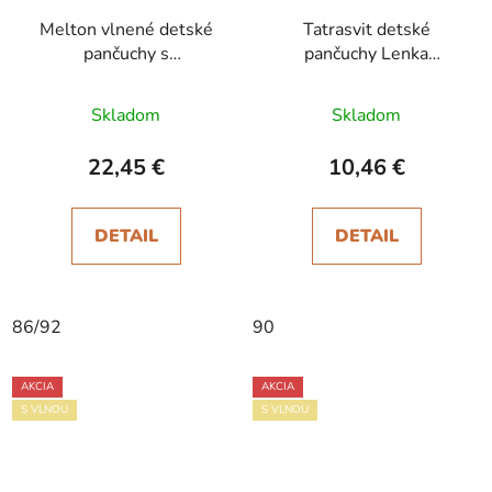
Melton vlnené detské
Tatrasvit detské
pančuchy s
pančuchy Lenka
protišmykom Light Grey
hnedosivé
Melange
Skladom
Skladom
22,45 €
10,46 €
DETAIL
DETAIL
86/92
90
AKCIA
AKCIA
S VLNOU
S VLNOU