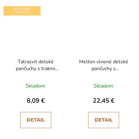
SLOVENSKÝ
PRODUKT
Tatrasvit detské
Melton vlnené detské
pančuchy s trakmi
pančuchy s
Ducika marhulová
protišmykom Alt Rosa
Skladom
Skladom
8,09 €
22,45 €
DETAIL
DETAIL