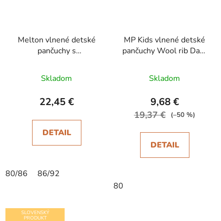
Melton vlnené detské
MP Kids vlnené detské
pančuchy s
pančuchy Wool rib Dark
protišmykom Leather
Grey Melange
Brown
Skladom
Skladom
22,45 €
9,68 €
19,37 €
(–50 %)
DETAIL
DETAIL
80/86
86/92
80
SLOVENSKÝ
PRODUKT