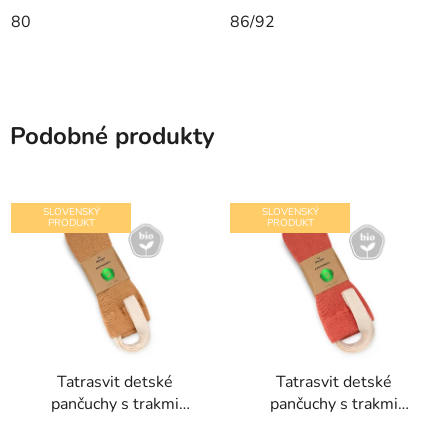
80
86/92
Podobné produkty
SLOVENSKÝ
SLOVENSKÝ
PRODUKT
PRODUKT
Tatrasvit detské
Tatrasvit detské
pančuchy s trakmi
pančuchy s trakmi
Dufica hnedé
Dufica škoricové