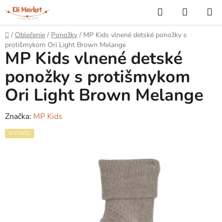
Prejsť
Hľadať
NÁKUP
na
KOŠÍK
obsah
Domov
/
Oblečenie
/
Ponožky
/
MP Kids vlnené detské ponožky s
protišmykom Ori Light Brown Melange
MP Kids vlnené detské
ponožky s protišmykom
Ori Light Brown Melange
Značka:
MP Kids
S VLNOU