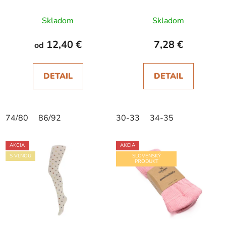
Dufica škoricové
modrým
Skladom
Skladom
12,40 €
7,28 €
od
DETAIL
DETAIL
74/80
86/92
30-33
34-35
AKCIA
AKCIA
S VLNOU
SLOVENSKÝ
PRODUKT