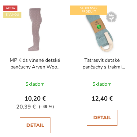
AKCIA
SLOVENSKÝ
PRODUKT
S VLNOU
MP Kids vlnené detské
Tatrasvit detské
pančuchy Arven Wood
pančuchy s trakmi
Rose
Dufica modré
Skladom
Skladom
10,20 €
12,40 €
20,39 €
(–49 %)
DETAIL
DETAIL