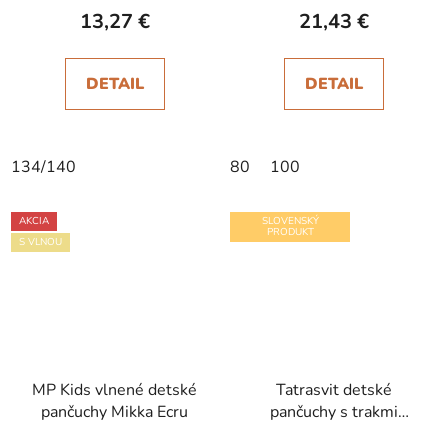
13,27 €
21,43 €
DETAIL
DETAIL
134/140
80
100
AKCIA
SLOVENSKÝ
PRODUKT
S VLNOU
MP Kids vlnené detské
Tatrasvit detské
pančuchy Mikka Ecru
pančuchy s trakmi
Dufica škoricové