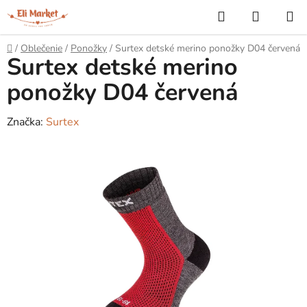
Prejsť
Hľadať
NÁKUP
na
KOŠÍK
obsah
Domov
/
Oblečenie
/
Ponožky
/
Surtex detské merino ponožky D04 červená
Surtex detské merino
ponožky D04 červená
Značka:
Surtex