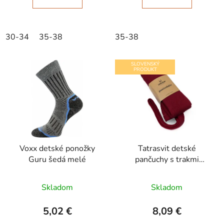
30-34
35-38
35-38
SLOVENSKÝ
PRODUKT
Voxx detské ponožky
Tatrasvit detské
Guru šedá melé
pančuchy s trakmi
Ducika bordová
Skladom
Skladom
5,02 €
8,09 €