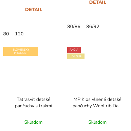
DETAIL
DETAIL
80/86
86/92
80
120
SLOVENSKÝ
AKCIA
PRODUKT
S VLNOU
Tatrasvit detské
MP Kids vlnené detské
pančuchy s trakmi
pančuchy Wool rib Dark
Ducika marhulová
Grey Melange
Skladom
Skladom