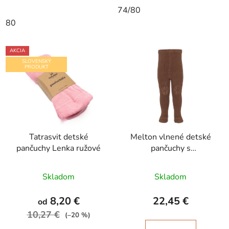
74/80
80
AKCIA
SLOVENSKÝ
PRODUKT
Tatrasvit detské
Melton vlnené detské
pančuchy Lenka ružové
pančuchy s
protišmykom Leather
Brown
Skladom
Skladom
8,20 €
22,45 €
od
10,27 €
(–20 %)