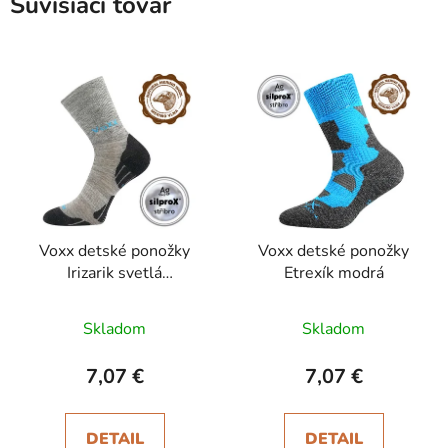
Súvisiaci tovar
Voxx detské ponožky
Voxx detské ponožky
Irizarik svetlá
Etrexík modrá
šedá/tyrkys
Skladom
Skladom
7,07 €
7,07 €
DETAIL
DETAIL