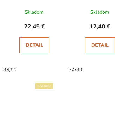
protišmykom Alt Rosa
Dufica hnedé
Skladom
Skladom
22,45 €
12,40 €
DETAIL
DETAIL
86/92
74/80
S VLNOU