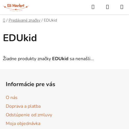
Prejsť
Hľadať
NÁKUP
na
KOŠÍK
obsah
Domov
/
Predávané značky
/
EDUkid
EDUkid
Žiadne produkty značky
EDUkid
sa nenašli...
Z
á
Informácie pre vás
p
ä
O nás
t
Doprava a platba
i
Odstúpenie od zmluvy
e
Moja objednávka